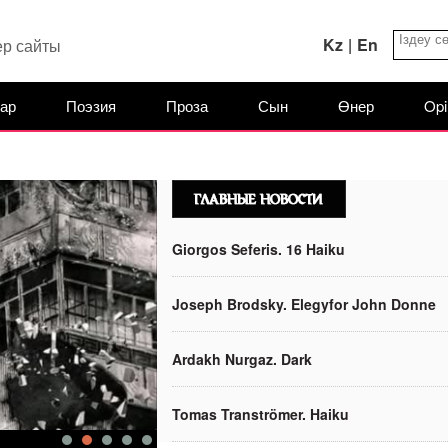
Kz
|
En
ер сайты
ар
Поэзия
Проза
Сын
Өнер
Opi
Giorgos Seferis. 16 Haiku
Joseph Brodsky. Elegyfor John Donne
Ardakh Nurgaz. Dark
Tomas Tranströmer. Haiku