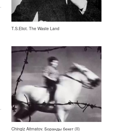
T.S.Eliot. The Waste Land
ca»
Chingiz Aitmatov. Боранды бекет (II)