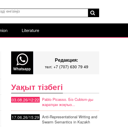
nion
Literature
Редакция:
тел: +7 (707) 630 79 49
Уақыт тізбегі
Pablo Picasso. Біз Cubism-ды
03.08.26/12:22
жаратқан жоқпыз...
Anti-Representational Writing and
17.06.26/15:29
Swarm Semantics in Kazakh
Poetic Discourse