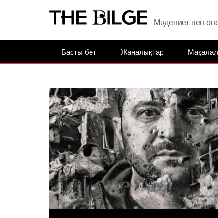
Мәдениет пен өн
Басты бет
Жаңалықтар
Мақалал