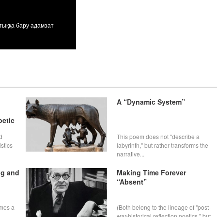
Иран билігі діни радикалдарды халыққа 
тыққа бару адамзат
Ирандағы жағдай бізге сабақ болуға тиіс....
A “Dynamic System”
oetic
d
This poem does not "describe a
istics
labyrinth," but rather transforms the
narrative...
ng and
Making Time Forever
“Absent”
omes a
(Both belong to the lineage of "post-
war-historical reflection poetics," but