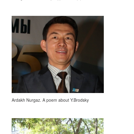
Ardakh Nurgaz. A poem about Y.Brodsky