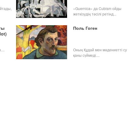
айтады,
«Guernica» да Cubism ойды
жеткізудің тәсілі ретінд...
ты
Поль Гоген
dot)
...
Оның Құдай мен мәдениетті су
қаны сүймеді....