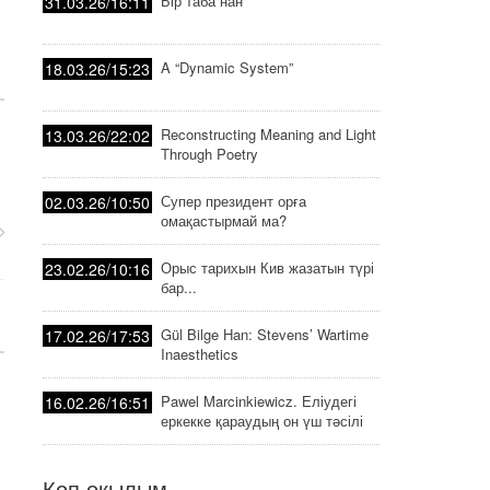
Бір таба нан
31.03.26/16:11
A “Dynamic System”
18.03.26/15:23
Reconstructing Meaning and Light
13.03.26/22:02
Through Poetry
Супер президент орға
02.03.26/10:50
омақастырмай ма?
Орыс тарихын Кив жазатын түрі
23.02.26/10:16
бар...
Gül Bilge Han: Stevens’ Wartime
17.02.26/17:53
Inaesthetics
Pawel Marcinkiewicz. Еліудегі
16.02.26/16:51
еркекке қараудың он үш тәсілі
Көп оқылым