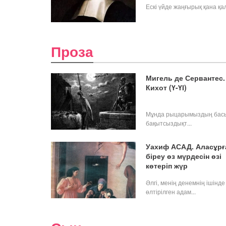
Ескі үйде жаңғырық қана қалғ
Проза
Мигель де Сервантес.
Кихот (Ү-ҮІ)
Мұнда рыцарымыздың бас
бақытсыздықт...
Уахиф АСАД. Аласұрғ
біреу өз мүрдесін өзі
көтеріп жүр
Əлгі, менің денемнің ішінде
өлтірілген адам...