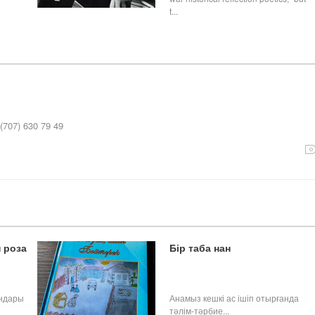
t...
707) 630 79 49
 роза
Бір таба нан
андары
Анамыз кешкі ас ішіп отырғанда
тәлім-тәрбие...