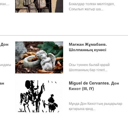
ан....
Бокалдар толған мөлтілдеп,
Соғылып жатыр ша...
 Дон
Мағжан Жұмабаев.
Шолпанның күнәсі
ындағы
Осы түннен былай қарай
Шолпанның бар тілегі...
ан
Miguel de Cervantes. Дон
Кихот (ІІІ, ІҮ)
Мұнда Дон Кихоттың рыцарьлар
қатарына қанд...