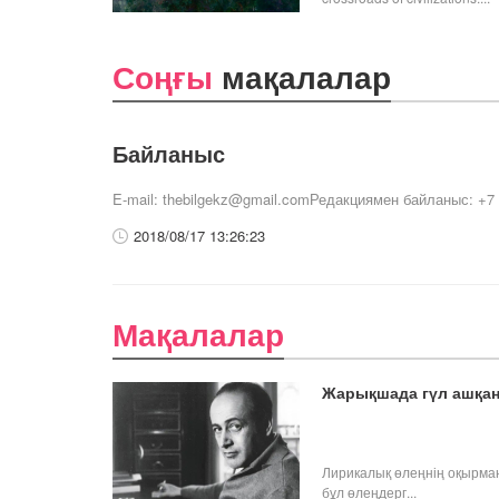
Соңғы
мақалалар
Байланыс
E-mail: thebilgekz@gmail.comРедакциямен байланыс: +7 (
2018/08/17 13:26:23
Мақалалар
Жарықшада гүл ашқан
Лирикалық өлеңнің оқырм
бұл өлеңдерг...