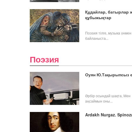
Құдайлар, батырлар 
құбыжықтар
Поэзия тілге, музыка үнмен
байланыста...
Поэзия
Оуян Ю.Тақырыпсыз 
Әрбір осындай шақта, Мен
аңсаймын оны...
Ardakh Nurgaz. Spinoz