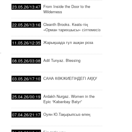
қарсы айдап сала бастады
Қандай қоғам тас-талқан болад
From Inside the Door to the
23.05.26/13:47
Wilderness
Билік қаламағанымен, қоғам бәрібір ө
да, билікті өзгертед...
Cleanth Brooks. Keats-тің
22.05.26/13:16
«Орман тарихшысы» сілтемесіз
тарих
Жарықшада гүл ашқан роза
11.05.26/12:35
Adil Tunyaz. Blessing
08.05.26/03:08
САНА КӨКЖИЕГІНДЕГІ АҚҚУ
03.05.26/17:10
Ardakh Nurgaz. Women in the
25.04.26/00:19
Epic “Kabanbay Batyr”
Оуян Ю.Тақырыпсыз өлең
07.04.26/21:17