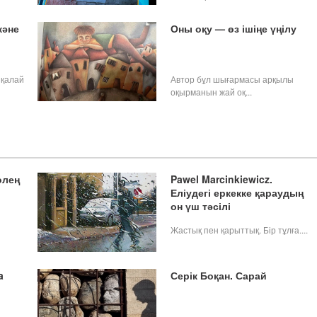
және
Оны оқу — өз ішіңе үңілу
 қалай
Автор бұл шығармасы арқылы
оқырманын жай оқ...
өлең
Pawel Marcinkiewicz.
Еліудегі еркекке қараудың
он үш тәсілі
Жастық пен қарыттық. Бір тұлға....
a
Серік Боқан. Сарай