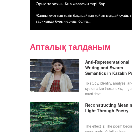
Орыс тарихын Кив жазатын түрі бар...
....
Жалпы жұрттың көзін бақырайтып қойып мұндай суайыт
тарихында бұрын-соңды болға...
Апталық талданым
Anti-Representational
Writing and Swarm
Semantics in Kazakh P
Discourse
To study, identify, analyze, an
systematize these texts, lingu
must devel...
Reconstructing Meani
Light Through Poetry
The effect is: The poem bec
crossroads of civilizations....