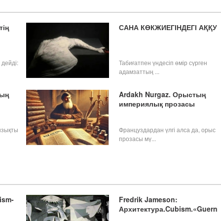
тің
САНА КӨКЖИЕГІНДЕГІ АҚҚУ
 дейді:
Табиғатпен үндесіп өмір сүрген
адамзаттың ...
ның
Ardakh Nurgaz. Орыстың
империялық прозасы
ызықты
Француздардан үлгі алса да, орыс
прозасы мү...
ism-
Fredrik Jameson:
Архитектура.Cubism.«Guerni