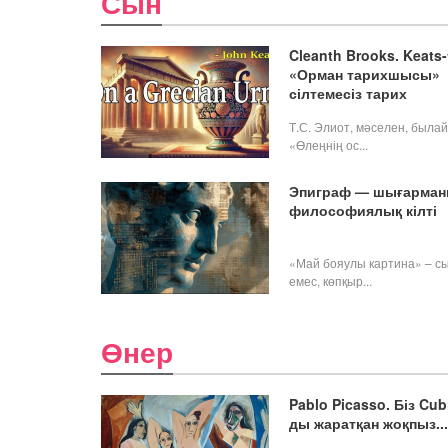
Сын
Cleanth Brooks. Keats-
«Орман тарихшысы»
сілтемесіз тарих
Т.С. Элиот, мәселен, былай
«Өлеңнің ос...
Эпиграф — шығарма
философиялық кілті
«Май бояулы картина» – с
емес, көпқыр...
Өнер
Pablo Picasso. Біз Cub
ды жаратқан жоқпыз...