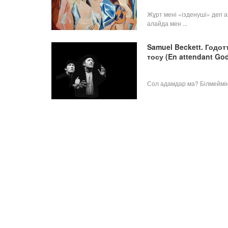
Жұрт мені «ізденуші» деп 
алайда мен ...
Samuel Beckett. Годот
тосу (En attendant Go
Сол адамдар ма? Білмеймін.