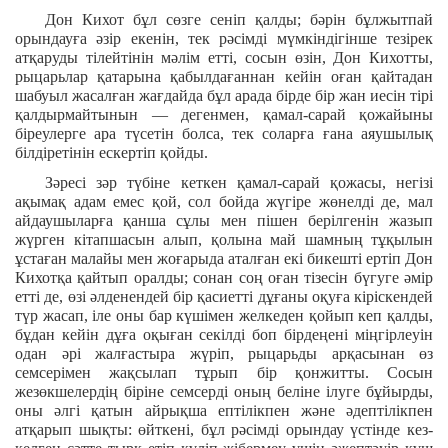
Дон Кихот бұл сөзге сеніп қалды; бәрін бұлжытпай
орындауға әзір екенін, тек рәсімді мүмкіндігінше тезірек
атқаруды тілейтінін мәлім етті, сосын өзін, Дон Кихотты,
рыцарьлар қатарына қабылдағаннан кейін оған қайтадан
шабуыл жасалған жағдайда бұл арада бірде бір жан иесін тірі
қалдырмайтынын — дегенмен, қамал-сарай қожайыны
біреулерге ара түсетін болса, тек соларға ғана аяушылық
білдіретінін ескертіп қойды.
Зәресі зәр түбіне кеткен қамал-сарай қожасы, негізі
ақымақ адам емес қой, сол бойда жүгіре жөнелді де, мал
айдаушыларға қанша сұлы мен пішен берілгенін жазып
жүрген кітапшасын алып, қолына май шамның тұқылын
ұстаған малайы мен жоғарыда аталған екі бикешті ертіп Дон
Кихотқа қайтып оралды; сонан соң оған тізесін бүгуге әмір
етті де, өзі әлденендей бір қасиетті дұғаны оқуға кіріскендей
түр жасап, іле оны бар күшімен желкеден қойып кеп қалды,
бұдан кейін дұға оқыған секілді боп бірдеңені міңгірлеуін
одан әрі жалғастыра жүріп, рыцарьды арқасынан өз
семсерімен жақсылап тұрып бір қонжитты. Сосын
жезөкшелердің біріне семсерді оның беліне ілуге бұйырды,
оны әлгі қатын айрықша ептілікпен және әдептілікпен
атқарып шықты: өйткені, бұл рәсімді орындау үстінде кез-