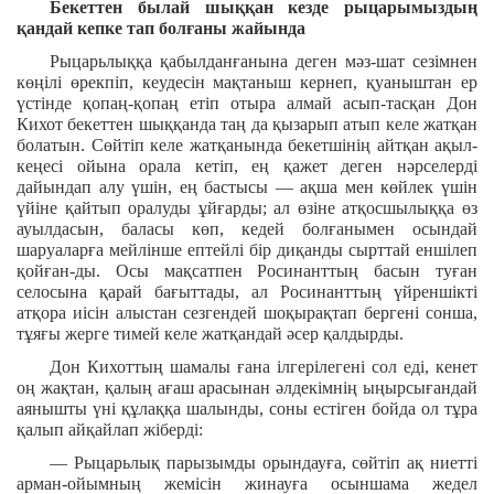
Бекеттен былай шыққан кезде рыцарымыздың
қандай кепке тап болғаны жайында
Рыцарьлыққа қабылданғанына деген мәз-шат сезімнен
көңілі өрекпіп, кеудесін мақтаныш кернеп, қуаныштан ер
үстінде қопаң-қопаң етіп отыра алмай асып-тасқан Дон
Кихот бекеттен шыққанда таң да қызарып атып келе жатқан
болатын. Сөйтіп келе жатқанында бекетшінің айтқан ақыл-
кеңесі ойына орала кетіп, ең қажет деген нәрселерді
дайындап алу үшін, ең бастысы — ақша мен көйлек үшін
үйіне қайтып оралуды ұйғарды; ал өзіне атқосшылыққа өз
ауылдасын, баласы көп, кедей болғанымен осындай
шаруаларға мейлінше ептейлі бір диқанды сырттай еншілеп
қойған-ды. Осы мақсатпен Росинанттың басын туған
селосына қарай бағыттады, ал Росинанттың үйреншікті
атқора иісін алыстан сезгендей шоқырақтап бергені сонша,
тұяғы жерге тимей келе жатқандай әсер қалдырды.
Дон Кихоттың шамалы ғана ілгерілегені сол еді, кенет
оң жақтан, қалың ағаш арасынан әлдекімнің ыңырсығандай
аянышты үні құлаққа шалынды, соны естіген бойда ол тұра
қалып айқайлап жіберді:
— Рыцарьлық парызымды орындауға, сөйтіп ақ ниетті
арман-ойымның жемісін жинауға осыншама жедел