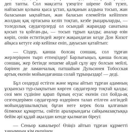
деп тапты. Сол мақсатта үзеңгіге шірене бой түзеп,
найзасын қолына қыса ұстап, қалқанын алдына тосып, жан
баласынан ықпайтын, жан баласын елемейтін кейіппен
жолдың қақ ортасына келіп тоқтап, кезбе рыцарьларды, —
толедолық саудагерлерді ол осындай жарандар санатына
қосып та қойған-ды, — тосып тұрып қалды; аналар өзін
көріп, сөзін еститіндей жерге жақындаған кезде Дон Кихот
айқаса кетуге әзір кейіпке еніп, дауысын қатайтып:
— Сіздер, қанша болсаң соншаң, сол тұрған
жерлеріңнен тырп етпеңіздер! Барлығыңыз, қанша болсаң
соншаң, жер бетінде нешеме айдай сұлу ару болсын мейлі,
бәрінен де ламанчалық патшайым Дульсинея Тобосская
артық екенін мойындағанша солай тұрыңыздар! — деді.
Бұл сөздерді естіген және мұны айтып тұрған адамның
ұсқынсыз түр-сықпытын көрген саудагерлер тоқтай қалды;
сөзі мен сүдініне қарап бұның есуас екенін сол бойда-ақ
сезгендерімен саудагерлер өздерінен талап етілген әлгіндей
мойындаушылықтың бұған неге керек бола қалғанын
білмекке құмартты, сөйтіп араларындағы сайқымазақтыққа
бейім әрі құдай ақылдан кенде қылмаған біреуі:
— Сеньор кавальеро! Өзіңіз айтып тұрған құрметті
ханымның кім екенінен