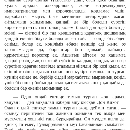
куәлік арқылы алькарриялық және эстремадурлық
императрицалар мен королеваларды қорламас үшін,
мархабатты мырза, бізге мейлінше мейірімділік жасап
айтылмыш ханымның қандай да бір болсын суретін
көрсетсеңіз етті, тіпті оның көлемі бидай дәніндей болса да
мейлі, — өйткені бір тал қылшығына қарап-ақ шошқаның
қандай екенін білуге болады деген ғой, — сонда біз әбден
сенімді болар ек, көңіліміз әбден көншір еді және, өз
тарапымыздан да, борыштар боп қалмай, лайықты
құрметімізді көрсетер ек. Ашығын айтсам, ол ханымға
қазірдің өзінде-ақ сырттай сүйсініп қалдық, сондықтан егер
суретіне қараған мезгілде аталмыш әйелдің бір көзі қыли, ал
екінші көзінен қызыл сынап пен күкірт тамшылап тұрған
күннің өзінде де, бәрібір сіздей мархабатты мырзаның көңілі
үшін біз оның бойында асыл қасиет атаулының қандайы да
болсын бар екенін мойындар ек.
— Одан ондай ештеңе тамып тұрған жоқ, арамза
хайуан! — деп айқайлап жіберді ашу қысқан Дон Кихот. —
Одан ондай ештеңе тамып тұрған жоқ, деймін саған, —
осынау періштедей пәк жанның бойынан тек амбра мен
мускустың хош иісі ғана бұрқырайды. Ол мүлдем қыли да,
қисық та емес, Гуадарраманың мұз бағанындай сымбатты.
Енді сіз қазір осынау ойға келмес өрескел мазаққа