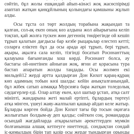
сөйтіп, бұл жолы ешқандай айып-кінәсі жоқ жасөспірімді
азаптап жатқан қанқұйлының қолындағы қамшыны жұлып
алды.
Осы тұста ол төрт жолдың торабына жақындап та
қалған, сол-ақ екен оның көз алдына жол айырығына келіп
тоқтап, қай жолға түскен жөн дегеннің төңірегінде ой кешіп
тұрып қалатын дағдысы бар кезбе рыцарьлар елестеп кетті;
соларға еліктеп бұл да осы арада әрі тұрып, бері тұрып,
ақыры, ақылға сала келіп, тізгінді босатып Росинанттың
қалауына бағынғанды хош көрді. Росинант болса, әу
бастағы ой-ниетінен айныған жоқ, яғни ат қорасына тура
бастап апаратын жолды таңдады. Осы жолмен екі
мильдей12 жерді артта қалдырған Дон Кихот қараң-құраң
көп адамның тобын көзі шалды: кейін анықталғанындай,
бұл жібек сатып алмаққа Мурсияға бара жатқан толедолық
саудагерлер еді. Олар алтау екен, қол шатыр ұстап, атқа салт
мініпті, жандарына жеті малай ертіпті, бұлардың төртеуі
атқа мінген, үшеуі жаяу-жалпылап қашыр айдап келе жатыр.
Бұларды көрген бойда Дон Кихот тағы бір тосын оқиғаға
жолығатын болдым-ау деп қалды; сөйткен соң, романдарда
осындай жағдайларда атқарылатын әрекеттерден мүмкін
болғанынша алшақ кетпеуге ниеттенді, сондықтан сондай
іс-қимылдың бірін тап қазір осы жерде тындырған орынды