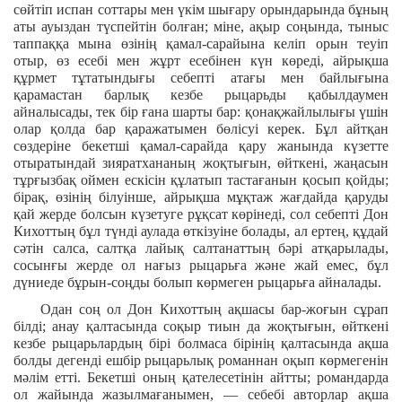
сөйтіп испан соттары мен үкім шығару орындарында бұның
аты ауыздан түспейтін болған; міне, ақыр соңында, тыныс
таппаққа мына өзінің қамал-сарайына келіп орын теуіп
отыр, өз есебі мен жұрт есебінен күн көреді, айрықша
құрмет тұтатындығы себепті атағы мен байлығына
қарамастан барлық кезбе рыцарьды қабылдаумен
айналысады, тек бір ғана шарты бар: қонақжайлылығы үшін
олар қолда бар қаражатымен бөлісуі керек. Бұл айтқан
сөздеріне бекетші қамал-сарайда қару жанында күзетте
отыратындай зияратхананың жоқтығын, өйткені, жаңасын
тұрғызбақ оймен ескісін құлатып тастағанын қосып қойды;
бірақ, өзінің білуінше, айрықша мұқтаж жағдайда қаруды
қай жерде болсын күзетуге рұқсат көрінеді, сол себепті Дон
Кихоттың бұл түнді аулада өткізуіне болады, ал ертең, құдай
сәтін салса, салтқа лайық салтанаттың бәрі атқарылады,
сосынғы жерде ол нағыз рыцарьға және жай емес, бұл
дүниеде бұрын-соңды болып көрмеген рыцарьға айналады.
Одан соң ол Дон Кихоттың ақшасы бар-жоғын сұрап
білді; анау қалтасында соқыр тиын да жоқтығын, өйткені
кезбе рыцарьлардың бірі болмаса бірінің қалтасында ақша
болды дегенді ешбір рыцарьлық романнан оқып көрмегенін
мәлім етті. Бекетші оның қателесетінін айтты; романдарда
ол жайында жазылмағанымен, — себебі авторлар ақша