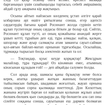
барғаныңыз үшін сазайыңызды тартасыз, себебі әміршімнің
айдай сұлу ажарына кір жақтыңыз.
Осыны айтып найзасын көлденең ұстап әлгіге қарай
ызбарлана әрі өшіге ұмтылғаны сонша, егер әдепсіз
саудагердің бағына қарай Росинант жолда сүрініп кетіп
құлап түспегенде оның саудасы біткен де болар еді. Сөйтіп,
Росинант құлап түсті, ал оның қожайыны анандай жерге
ұшып кетті; тұрайын деп еді, тұра алмады: найза, қалқан,
шпорлар және ауыр салмақты атам заманғы сауыт-сайман
қол-аяғын байлап-матап орнынан тұрғызбады. Осылайша,
тұрмаққа тырысып босқа әлектеніп жатып та ол:
— Тоқтаңдар, қуыс кеуде қорқақтар! Жексұрын
малайлар, тұра тұрыңдар! Өз кінәмнан емес, атымның
кінәсынан құладым ғой! — деп айқайды салумен болды.
Сол арада анау, шамасы қаны бұзықтау неме болса
керек, апатқа ұшырап жатқан жанның балағаттаудан
тыйылмасын байқап, шыдамын жоғалтып, жауап орнына
оның сорын сорпа қылмаққа ниеттенді. Дон Кихоттың
жанына жүгіріп барған ол найзасын қолынан жұлып алып
бөлшек-бөлшек қып сындырды да, бір бөлшегін ала сап оны
сілейте соққаны сонша, сауытынан еш дәрмен болмаған