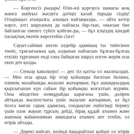
— Көргенсіз рыцарь! Өзін-өзі қорғауға шамасы жоқ
жанға шабуыл жасауға дәтіңіз қалай барады сіздің!
Отырыңыз атыңызға, алыңыз найзаңызды, — айта кетер
нәрсе, әлгі шаруаның да найзасы бар-тын, онысын бие
байланған еменге сүйеп қойған-ды, — бұл ісіңіздің қандай
пасықтық екенін көрсетейін сізге!
Сауыт-сайман киген әлдебір адамның тас төбесінен
төніп, тұмсығының қақ алдынан найзасын бұлғаң-бұлғаң
еткізіп тұрғанын енді ғана байқаған шаруа өлген жерім осы
екен деп қалды.
— Сеньор кавальеро! — деп тіл қатты ол жылпылдап.
— Мен осы арада бір отар қойымды бағатын баланы,
өзімнің малайымды жазалап жатырмын; бұл ашықауыздың
қырсығынан күн сайын бір қойымды жоғалтып жүрмін.
Оны міндетіне немқұрайды қарағаны үшін, дәлірек
айтқанда жылпостығы үшін жазалап жатырмын, ал бұл
болса маған сараң адамсың, сондықтан еңбегімді бермеу
үшін пәле жауып тұрсың дейді, бірақ құдай атымен және
жанның жаһаннамнан амандығы атымен ант етейін, ол
өтірік айтады.
— Дөрекі найсап, көзімді бақырайтып қойып ол өтірік