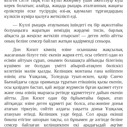
келген сәтте тырқ етіп күліп жібермеу үшін әжептәуір күш
керек болатын; алайда, жаңада рыцарь аталғанның жаңағы
ерліктерін еске түсірудің өзі-ақ қаумалап тұрғандардың
күлкісін күмірә қылуға жеткілікті еді.
— Күллі рыцарь атаулының ішіндегі ең бір ақжолтайы
болуыңызға жаратқан иеміздің жәрдемі тисін, барлық
айқаста да жеңіске жеткізіп отырсын! — деген лебіз айтты
оның беліне семсер байлап жатқан қадірменді сеньора.
Дон Кихот кімнің өзіне осыншама жақсылық
жасағанын білуге тиіс екенін жария етті, осы себепті одан өз
есімін айтуын сұрап, онымен болашақта айбынды білегінің
күшімен ие болудан үмітті абырой-атақпен бөліскісі
келетінін мәлім қылды. Келіншек монтаны ғана кейіппен
өзінің аты Ұшқалақ, Толедода туып-өскен, қазір Санчо
Бьенайдағы сауда орамында тұратын етікшінің қызы екенін,
осы қазірден бастап, қай жерде жүрмесін бұған қызмет етуге
және оны өзінің мырзасы ретінде құрметтеуге дайын екенін
айтты. Дон Кихот одан бір бұйымтайы барын, атап
айтқанда: өзіне деген құрметі рас болса, аты-жөніне донья
атағын тіркеуін, сөйтіп алдағы уақытта донья Ұшқалақ
атануын өтінді. Келіншек уәде берді. Сол арада екінші
бикеш етігіне шпорын тақты, ол бұнымен де әлгінде беліне
семсер байлаған келіншекпен екі арадағыдай әңгіме