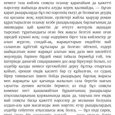
немесе таза көйлек сияқты осынау қарапайым да қажетті
нәрселер жайында ауызға алуды керек қылмайды, — бұған
қарап рыцарьларда бұл екі нәрсенің екеуі де болмаған деудің
еш қисыны жоқ; керісінше, ерліктері жайлы қыруар роман
құрастырылған осынау кезбе рыцарьлардың барлығының да
әмияндары қай қажетін де өтеуге жетерлік ақшадан
тырсиып тұратындығы оған бек жақсы белгілі және оған
зәредей күмәні жоқ; олар өздерімен бірге таза көйлектер де
алып жүрген, сондай-ақ, жарақаттарын емдейтін май
салынған құйттай құтылары да болған: өйткені, өздері
шайқасатын және жарақат алатын маң дала мен шөлейтті
жерлердің бәрінен бірдей емші табыла бермейді ғой, тек
іштерінде данагөй сиқыршымен дос-жар біреулері болып, ол
әлдебір қызды немесе ергежейліні дереу бұлтқа отырғыза
қойып, ерекше емдік қасиеті бар су құйылған, ол судың
бірер тамшысын ішкен бойда рыцарьдың барлық жарасы
мен жарақаты қас қағымда жазылып сала беретін шағын
сауытты әуемен жеткізіп бермесе; ал енді бұл сияқты
көмекке иегі қышымайтын бұрынғының рыцарьлары
атқосшыларының қоржынында ақша да, таңғыш пен емдік
май сияқты басқа қажетті нәрселер де молынан болуына
алдын-ала қам жасағанды жөн көрген; егер рыцарьлардың
әлдебір себептен атқосшысы жоқ болса, — бұл енді сирек,
тіпті ілуде бір кездесетін жағдай, — онда мұның бәрін