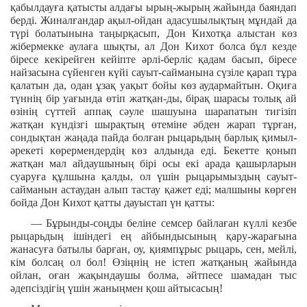
қабылдауға қатысты алдағы ырың-жырың жайында баяндап
берді. Жиналғандар ақыл-ойдан адасушылықтың мұндай да
түрі болатынына таңырқасып, Дон Кихотқа алыстан көз
жібермекке аулаға шықты, ал Дон Кихот болса бұл кезде
біресе кекірейген кейіпте әрлі-берліс қадам басып, біресе
найзасына сүйенген күйі сауыт-сайманына сүзіле қарап тұра
қалатын да, одан ұзақ уақыт бойы көз аудармайтын. Оқиға
түннің бір уағында өтіп жатқан-ды, бірақ шарасы толық ай
өзінің сүттей аппақ сәуле шашуына шарапатын тигізіп
жатқан күндізгі шырақтың өтеміне әбден жарап тұрған,
сондықтан жаңада пайда болған рыцарьдың барлық қимыл-
әрекеті көрермендердің көз алдында еді. Бекетте қонып
жатқан мал айдаушының бірі осы екі арада қашырларын
суаруға құлшына қалды, ол үшін рыцарымыздың сауыт-
сайманын астаудан алып тастау қажет еді; малшыны көрген
бойда Дон Кихот қатты дауыстап үн қатты:
— Бұрынды-соңды беліне семсер байлаған күллі кезбе
рыцарьдың ішіндегі ең айбындысының қару-жарағына
жанасуға батылы барған, оу, қиямпұрыс рыцарь, сен, мейлі,
кім болсаң ол бол! Өзіңнің не істеп жатқаның жайында
ойлан, оған жақындаушы болма, әйтпесе шамадан тыс
әдепсіздігің үшін жаныңмен қош айтысасың!