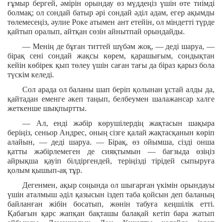
ғұмыр бергей, әмірін орындау өз мүддеңіз үшін өте тиімді
болмақ; ол сондай батыр әрі сондай әділ адам, егер ақымды
төлемесеңіз, әулие Роке атымен ант етейін, ол міндетті түрде
қайтып оралып, айтқан сөзін айнытпай орындайды.
— Менің де бұған титтей шүбәм жоқ, — деді шаруа, —
бірақ сені сондай жақсы көрем, қарашығым, сондықтан
кейін көбірек қып төлеу үшін саған тағы да біраз қарыз бола
түскім келеді.
Сол арада ол баланы шап беріп қолынан ұстай алды да,
қайтадан еменге әкеп таңып, белбеумен шалажансар халге
жеткенше шықпыртты.
— Ал, енді жәбір көрушілердің жақтасын шақыра
беріңіз, сеньор Андрес, оның сізге қалай жақтасқанын көріп
алайын, — деді шаруа. — Бірақ, өз ойымша, сізді онша
қатты жәбірлемеген де сияқтымын — бағзыда өзіңіз
айрықша қауіп білдіргендей, теріңізді тірідей сыпыруға
қолым қышып-ақ тұр.
Дегенмен, ақыр соңында ол шығарған үкімін орындауы
үшін аталмыш әділ қазысын іздеп таба қойсын деп баланың
байланған жібін босатып, жөнін табуға кеңшілік етті.
Қабағын қарс жапқан бақташы балақай кетіп бара жатып