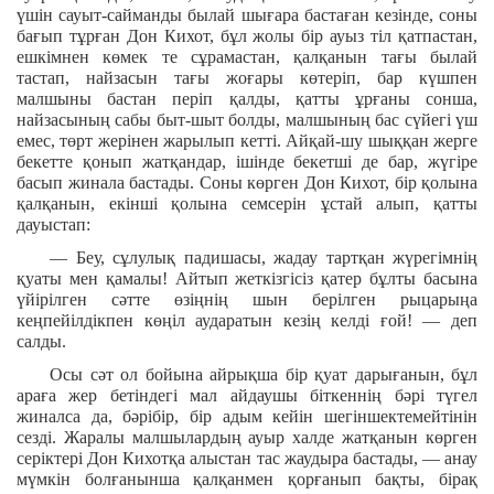
үшін сауыт-сайманды былай шығара бастаған кезінде, соны
бағып тұрған Дон Кихот, бұл жолы бір ауыз тіл қатпастан,
ешкімнен көмек те сұрамастан, қалқанын тағы былай
тастап, найзасын тағы жоғары көтеріп, бар күшпен
малшыны бастан періп қалды, қатты ұрғаны сонша,
найзасының сабы быт-шыт болды, малшының бас сүйегі үш
емес, төрт жерінен жарылып кетті. Айқай-шу шыққан жерге
бекетте қонып жатқандар, ішінде бекетші де бар, жүгіре
басып жинала бастады. Соны көрген Дон Кихот, бір қолына
қалқанын, екінші қолына семсерін ұстай алып, қатты
дауыстап:
— Беу, сұлулық падишасы, жадау тартқан жүрегімнің
қуаты мен қамалы! Айтып жеткізгісіз қатер бұлты басына
үйірілген сәтте өзіңнің шын берілген рыцарыңа
кеңпейілдікпен көңіл аударатын кезің келді ғой! — деп
салды.
Осы сәт ол бойына айрықша бір қуат дарығанын, бұл
араға жер бетіндегі мал айдаушы біткеннің бәрі түгел
жиналса да, бәрібір, бір адым кейін шегіншектемейтінін
сезді. Жаралы малшылардың ауыр халде жатқанын көрген
серіктері Дон Кихотқа алыстан тас жаудыра бастады, — анау
мүмкін болғанынша қалқанмен қорғанып бақты, бірақ