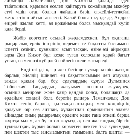
айбынды Ламанчалық Дон Кихотты қалайда іздеп
табатынын, қарызын еселеп қайтаруға қожайынды мәжбүр
етуі үшін оған болған жайдың бәрін егжейлі-тегжейлі
жеткізетінін айтып ант етті. Қалай болған күнде де, Андрес
еңірей жылап кетті, ал қожайыны болса мысқылдай күліп
қала берді.
Жәбір көргенге осылай жәрдемдескен, бұл оқиғаны
рыцарьлық ерлік істерінің керемет те бақытты бастамасы
іспетті сезініп, қуанышы асып-тасқан, өзіне-өзі айрықша
ырза Дон Кихот бұл кезде туған селосына қарай бағыт
ұстап, өзімен өзі күбірлей сөйлесіп келе жатыр еді:
— Енді өзіңді қазір жер бетінде ғұмыр кешіп жатқан
барлық әйелдің ішіндегі ең бақыттысымын деп атауыңа
заңды қақың бар, беу, сұлулардың сұлуы Дульсинея
Тобосская! Тағдырдың жазуымен осынша жаужүрек,
осынша мейірбан және қазір қандай болса, болашақта да
әрдайым сондай бола беретін рыцарь Ламанчалық Дон
Кихот сенің барлық қылтың-сылтыңың мен көңіліңнің
қалауын бір сөз айтпай, бұлжытпай орындайтын адамға
айналды; оның рыцарьлық орденге кеше ғана өткені барша
жұртқа мәлім, ал бүгін ол жауыздық пен жалғандық бірігіп
туындатқан, бұрын болып көрмеген шектен тыс зұлымдық
пен шектен тыс заңсыздықтың тамырына балта шапты —