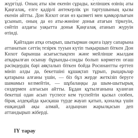
жүргізді. Оның аты кім екенін сұрады, келіншек өзінің аты
Қаңғалақ, елге қадірлі антекерлік ұн тартушының қызы
екенін айтты. Дон Кихот оған өз қызметі мен қамқорлығын
ұсынып, оның да өз аты-жөніне донья атағын тіркеуін,
сөйтіп алдағы уақытта донья Қаңғалақ атанып жүруін
өтінді.
Қайтадан атқа отырып, шытырман оқиға іздеу сапарына
аттанатын сәттің тезірек тууын күтіп тықыршып біткен Дон
Кихот барынша асығыстықпен және мейлінше жылдам
атқарылған осынау бұрынды-соңды болып көрмеген оғаш
рәсімдердің бәрі аяқталып біткен бойда Росинантты ерттеп
мініп алды да, бекетшіні құшақтап тұрып, рыцарьлар
қатарына алғаны үшін, — біз бұл жерде жеткізіп беруге
шамамыз келмейтін, — шұбалаңқы да шым-шытырық
сөздермен алғысын айтты. Бұдан құтылғанына қуанған
бекетші одан асып түспесе кем түспейтін қызыл сөзбен,
бірақ әлдеқайда қысқаша түрде жауап қатып, қоналқа үшін
ешқандай ақы алмай, алдыңнан жарылқасын деп
аттандырып жіберді.
ІҮ тарау