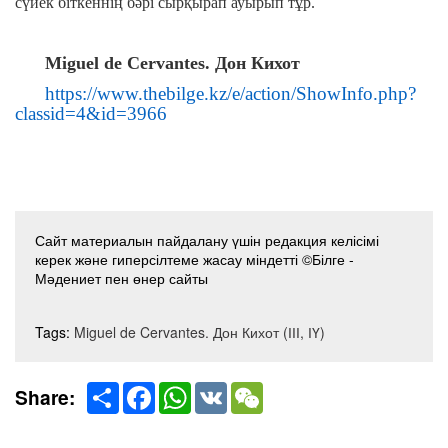
сүйек біткеннің бәрі сырқырап ауырып тұр.
Miguel de Cervantes. Дон Кихот
https://www.thebilge.kz/e/action/ShowInfo.php?
classid=4&id=3966
Сайт материалын пайдалану үшін редакция келісімі
керек және гиперсілтеме жасау міндетті ©Білге -
Мәдениет пен өнер сайты
Tags:
Miguel de Cervantes. Дон Кихот (ІІІ, ІҮ)
Share
Facebook
WhatsApp
VK
WeChat
Share: