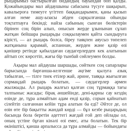
рыцарымыз бастырылған бидайдың бауындай боп қалды.
Қожайындары мал айдаушыны сабасына түсуге шақырып,
кавальероға тимеуге үгіттеп баққандарымен, қаны қызып
алған неме ашу-ызасы әбден сарқылғанша ойынды
тоқтатпауға бекінді; найза сабының сынған бөліктерін
бірінен соң бірін алып, онысын жерде ұзынынан сұлап
жатқан бейшара рыцарьды соққылаумен қайта сындыруға
кірісті, — ал рыцарь болса, біреу таяқпен аяусыз төпелеп
жатқанына қарамай, аспаннан, жерден және қазір өзі
қанішер ретінде қабылдаған саудагерлерден кек алатынын
айтып сес көрсетіп, жағы бір тынбай сөйлеумен болды.
Ақыры мал айдаушы шаршады, сөйткен соң сапарлары
барысында барғанша-келгенше әңгіме қылуға азық
табылған, — тілге тиек етілер жай, әрине, таяққа жығылған
сормаңдай рыцарь болатын, — саудагерлер әрмен
жылжыды. Ал рыцарь жалғыз қалған соң тұрмаққа тағы
талпыныс жасады; бірақ әншейінде, дені-қарны сау кездің
өзінде де, тұра алмайтын адам енді қазір, сорын қайнатып
сілейтіп салғаннан кейін тұра алатын ба еді? Әйтсе де, ол
өзін өте бір бақытты жандай көрді — бұл кезбе рыцарьдың
басында бола беретін әдеттегі жағдай ғой деп ойлады ол,
оның үстіне бұған кінәлі өзі емес, аты болатын. Тек бір
өкініштісі, қанша арпалысса да тұра алмайды — бойындағы