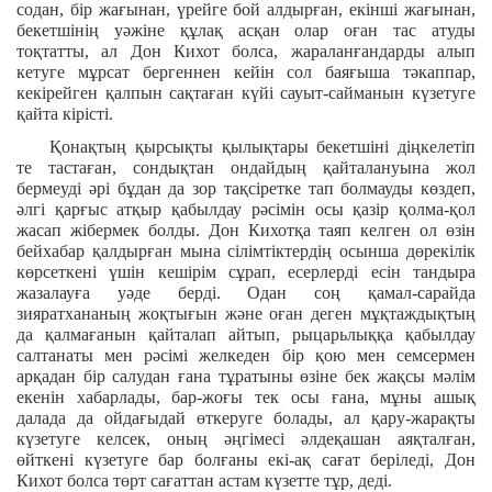
содан, бір жағынан, үрейге бой алдырған, екінші жағынан,
бекетшінің уәжіне құлақ асқан олар оған тас атуды
тоқтатты, ал Дон Кихот болса, жараланғандарды алып
кетуге мұрсат бергеннен кейін сол баяғыша тәкаппар,
кекірейген қалпын сақтаған күйі сауыт-сайманын күзетуге
қайта кірісті.
Қонақтың қырсықты қылықтары бекетшіні діңкелетіп
те тастаған, сондықтан ондайдың қайталануына жол
бермеуді әрі бұдан да зор тақсіретке тап болмауды көздеп,
әлгі қарғыс атқыр қабылдау рәсімін осы қазір қолма-қол
жасап жібермек болды. Дон Кихотқа таяп келген ол өзін
бейхабар қалдырған мына сілімтіктердің осынша дөрекілік
көрсеткені үшін кешірім сұрап, есерлерді есін тандыра
жазалауға уәде берді. Одан соң қамал-сарайда
зияратхананың жоқтығын және оған деген мұқтаждықтың
да қалмағанын қайталап айтып, рыцарьлыққа қабылдау
салтанаты мен рәсімі желкеден бір қою мен семсермен
арқадан бір салудан ғана тұратыны өзіне бек жақсы мәлім
екенін хабарлады, бар-жоғы тек осы ғана, мұны ашық
далада да ойдағыдай өткеруге болады, ал қару-жарақты
күзетуге келсек, оның әңгімесі әлдеқашан аяқталған,
өйткені күзетуге бар болғаны екі-ақ сағат беріледі, Дон
Кихот болса төрт сағаттан астам күзетте тұр, деді.