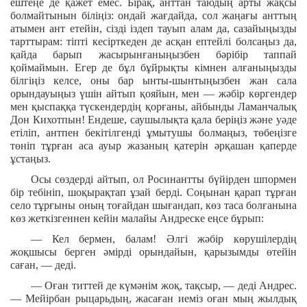
ештеңе де қажет емес. Бірақ, анттан таюдың арты жақсы
болмайтынын біліңіз: ондай жағдайда, сол жаңағы анттың
атымен ант етейін, сізді іздеп тауып алам да, сазайыңызды
тарттырам: тіпті кесірткеден де асқан ептейлі болсаңыз да,
қайда барып жасырынғаныңызбен бәрібір таппай
қоймаймын. Егер де бұл бұйрықты кімнен алғаныңызды
білгіңіз келсе, оны бар ынты-шынтыңызбен жан сала
орындауыңыз үшін айтып қояйын, мен — жәбір көргендер
мен қыспаққа түскендердің қорғаны, айбынды Ламанчалық
Дон Кихотпын! Ендеше, саушылықта қала беріңіз және уәде
етіліп, антпен бекітілгенді ұмытушы болмаңыз, төбеңізге
төніп тұрған аса ауыр жазаның қатерін әрқашан қаперде
ұстаңыз.
Осы сөздерді айтып, ол Росинантты бүйірден шпормен
бір тебініп, шоқырақтап ұзай берді. Соңынан қарап тұрған
село тұрғыны оның тоғайдан шығандап, көз таса болғанына
көз жеткізгеннен кейін малайы Андреске еңсе бұрып:
— Кел бермен, балам! Әлгі жәбір көрушілердің
жоқшысы берген әмірді орындайын, қарызымды өтейін
саған, — деді.
— Оған титтей де күмәнім жоқ, тақсыр, — деді Андрес.
— Мейірбан рыцарьдың, жасаған иеміз оған мың жылдық