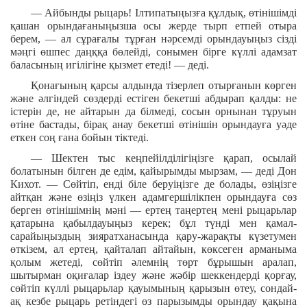
— Айбынды рыцарь! Ілтипатыңызға құлдық, өтінішімді
қашан орындағаныңызша осы жерде тырп етпей отыра
берем, — ал сұрағалы тұрған нәрсемді орындауыңыз сізді
мәңгі өшпес даңққа бөлейді, сонымен бірге күллі адамзат
баласының игілігіне қызмет етеді! — деді.
Қонағының қарсы алдында тізерлеп отырғанын көрген
және әлгіндей сөздерді естіген бекетші абдырап қалды: не
істерін де, не айтарын да білмеді, сосын орнынан тұруын
өтіне бастады, бірақ анау бекетші өтінішін орындауға уәде
еткен соң ғана бойын тіктеді.
— Шектен тыс кеңпейілділігіңізге қарап, осылай
болатынын білген де едім, қайырымды мырзам, — деді Дон
Кихот. — Сөйтіп, енді біле беруіңізге де болады, өзіңізге
айтқан және өзіңіз үлкен адамгершілікпен орындауға сөз
берген өтінішімнің мәні — ертең таңертең мені рыцарьлар
қатарына қабылдауыңыз керек; бұл түнді мен қамал-
сарайыңыздың зияратханасында қару-жарақты күзетумен
өткізем, ал ертең, қайталап айтайын, көксеген арманыма
қолым жетеді, сөйтіп әлемнің төрт бұрышын аралап,
шытырман оқиғалар іздеу және жәбір шеккендерді қорғау,
сөйтіп күллі рыцарьлар қауымының қарызын өтеу, сондай-
ақ кезбе рыцарь ретіндегі өз парызымды орындау қақына