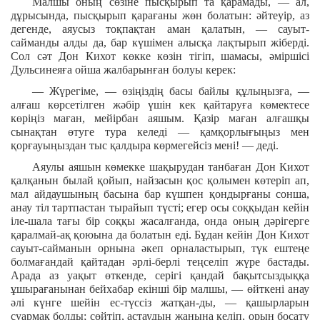
Малшы оның сөзіне пысқырып та қарамады, — ал,
дұрысында, пысқырып қарағаны жөн болатын: әйтеуір, аз
дегенде, аяусыз тоқпақтан аман қалатын, — сауыт-
сайманды алды да, бар күшімен алысқа лақтырып жіберді.
Сол сәт Дон Кихот көкке көзін тігіп, шамасы, әміршісі
Дульсинеяға ойша жалбарынған болуы керек:
— Жүрегіме, — өзіңіздің басы байлы құлыңызға, —
алғаш көрсетілген жәбір үшін кек қайтаруға көмектесе
көріңіз маған, мейірбан аяшым. Қазір маған алғашқы
сынақтан өтуге тура келеді — қамқорлығыңыз мен
қорғауыңыздан тыс қалдыра көрмегейсіз мені! — деді.
Аяулы аяшын көмекке шақырудан танбаған Дон Кихот
қалқанын былай қойып, найзасын қос қолымен көтеріп ап,
мал айдаушының басына бар күшпен қондырғаны сонша,
анау тіл тартпастан тырайып түсті; егер осы соққыдан кейін
іле-шала тағы бір соққы жасалғанда, онда оның дәрігерге
қаралмай-ақ қоюына да болатын еді. Бұдан кейін Дон Кихот
сауыт-сайманын орнына әкеп орналастырып, түк ештеңе
болмағандай қайтадан әрлі-берлі теңселіп жүре бастады.
Арада аз уақыт өткенде, серігі қандай бақытсыздыққа
ұшырағанынан бейхабар екінші бір малшы, — өйткені анау
әлі күнге шейін ес-түссіз жатқан-ды, — қашырларын
суармақ болды; сөйтіп, астаудың жанына келіп, орын босату