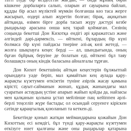
кішкене дорбаларға салып, оларын ат сауырына байлап,
құдды бір асыл мүліктей мүмкін болғанша көз таса жерге
жасырып, өздері алып жүретін болған; бірақ, ақиқатын
айтқанда, өзімен бірге дорба тасып жүру дәстүрі кезбе
рыцарьлар арасына онша кең тарай қоймаған. Сөзінің
соңында бекетші Дон Кихотқа ендігі әрі қаражатсыз және
әлгіндей дәрі-дәрмексіз, — өйткені, бұлардың бір күні
болмаса бір күні пайдасы тиеріне әлі-ақ көзі жетеді, —
жолға шықпауға кеңес берді — ал, шындығында, оның
бұған бұйрық беруіне де болатын еді, өйткені бұл таяу
болашақта оның кіндік баласына айналғалы тұрған.
Дон Кихот бекетшінің айтқан кеңестерін бұлжытпай
орындауға уәде беріп, мал қамайтын кең аулада қару-
жарақты күзетумен өткізетін түніне әзірлік жасау қамына
кірісті; сауыт-сайманын жинап, құдық жанындағы мал
суаратын астаудың үстіне апарып жайып қойды да, найзасы
мен қалқанын қолына ұстап мейлінше паң кейіппен әрлі-
берлі теңселіп жүре бастады; ол осындай серуенге кіріскен
сәтінде қараңғылық қоюланып та кеткен-ді.
Бекетінде қонып жатқан меймандарына қожайын Дон
Кихоттың есі кемдігі, бұл түнді қару-жарақты күзетумен
өткізуге ниет қылғаны және оны рыцарьлар қатарына