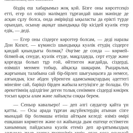
біздің еш хабарымыз жоқ қой. Бізге оны көрсетсеңіз
етті, егер ол өзіңіз мәлімдеп тұрғандай шын мәнінде де
асқан сұлу болса, онда әміріңізді ықыласты да ерікті түрде
орындап, осынау ақиқат шындыққа бір кісідей куәлік етер
едік, — деді.
— Егер оны сіздерге көрсетер болсам, — деді наразы
Дон Кихот, — күмәнсіз шындыққа куәлік етудің сіздерге
қандай қиындығы болмақ? Әңгіме де сонда — көрмей-
білмей-ақ сенуде, куәлік етуде, мақұлдауда, серт етуде және
қорғауда болып тұр ғой, өйтпеген жағдайда, сіздерді,
өзімшіл менмен тобыр, айқасқа шақырам. Рыцарьлық
жарғының талабына сай бір-бірлеп шығуыңызға да немесе,
азғындық іске әбден үйренген адамсымақтардың әдеттегі
мінезіне сай, бәріңіз бірден жабыла кетуіңізге де болады. Өз
әрекетімнің әділдігіне деген толық сеніммен сіздерді көкірек
тосып қарсы алам және лайықты соққы берем.
— Сеньор кавальеро! — деп әлгі саудагер қайта үн
қатты. — Осы арада тұрған ақсүйектердің атынан сізге
мынадай бір болмашы өтініш айтқым келеді: өзіміз өмірі
ешқашан көрмеген және ол жайында дым ештеңе естімеген
ханымның пайдасына куәлік етеміз деп ар-ұятымыздың
алдында ауыр азапқа түспесіміз үшін, оған қоса осындай