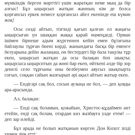
мүмкіндік берген мәрттігі үшін жаратқан иеме мың да бір
алғыс! Бұл ыңырсып жатқан жанның кім де болса
қорғансыз еркек немесе қорғансыз әйел екенінде еш күмән
жоқ!
Осы сөзді айтып, тізгінді қағып қалған ол жаңағы
ыңырсыған үн шыққан жаққа қарай өңмеңдеді. Орман
ішімен бірнеше адым жүргеннен кейін емен бұтағына
байлаулы тұрған биені көрді, жанындағы басқа бір еменге
белуарына дейін жалаңаш, он бестердегі бір бала таңулы тұр
екен, ыңырсып жатқан да осы балақан боп шықты;
ыңырсыса ыңырситын да жөні бар екен, өйткені әлде бір зор
денелі село тұрғыны оны белбеумен аяусыз шықпырта
соғып, соққан сайын жазғырып әрі ақыл айтып жатыр екен.
— Ендігәрі сақ бол, сосын аузыңа ие бол, — деп қояды
ара-арасында.
Ал, балақан:
— Енді сақ боламын, қожайын, Христос-құдаймен ант
етейін, енді сақ болам, отардан көз жазбауға уәде етем! —
деп зар илейді.
Бұл арада не болып жатқанын көрген Дон Кихот зілді
үнмен зірк етті: