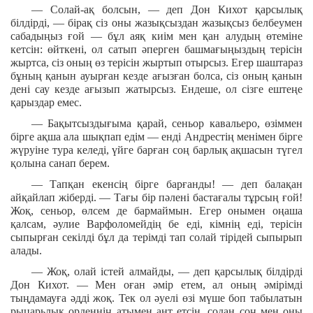
— Солай-ақ болсын, — деп Дон Кихот қарсылық
білдірді, — бірақ сіз оны жазықсыздан жазықсыз белбеумен
сабадыңыз ғой — бұл аяқ киім мен қан алудың өтеміне
кетсін: өйткені, ол сатып әперген башмағыңыздың терісін
жыртса, сіз оның өз терісін жыртып отырсыз. Егер шаштараз
бұның қанын ауырған кезде ағызған болса, сіз оның қанын
дені сау кезде ағызып жатырсыз. Ендеше, ол сізге ештеңе
қарыздар емес.
— Бақытсыздығыма қарай, сеньор кавальеро, өзіммен
бірге ақша ала шықпап едім — енді Андрестің менімен бірге
жүруіне тура келеді, үйге барған соң барлық ақшасын түгел
қолына санап берем.
— Тапқан екенсің бірге барғанды! — деп балақан
айқайлап жіберді. — Тағы бір пәлені бастағалы тұрсың ғой!
Жоқ, сеньор, өлсем де бармаймын. Егер онымен оңаша
қалсам, әулие Варфоломейдің бе еді, кімнің еді, терісін
сыпырған секілді бұл да терімді тап солай тірідей сыпырып
алады.
— Жоқ, олай істей алмайды, — деп қарсылық білдірді
Дон Кихот. — Мен оған әмір етем, ал оның әмірімді
тыңдамауға әдді жоқ. Тек ол әуелі өзі мүше боп табылатын
рыцарьлық орденнің атымен ант етсін, содан соң мен оны