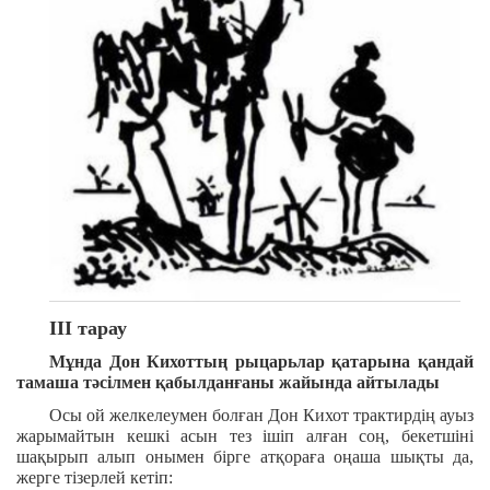
ІІІ тарау
Мұнда Дон Кихоттың рыцарьлар қатарына қандай
тамаша тәсілмен қабылданғаны жайында айтылады
Осы ой желкелеумен болған Дон Кихот трактирдің ауыз
жарымайтын кешкі асын тез ішіп алған соң, бекетшіні
шақырып алып онымен бірге атқораға оңаша шықты да,
жерге тізерлей кетіп: