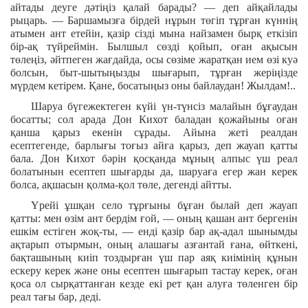
айтады деуге дәтіңіз қалай барады? — деп айқайлады
рыцарь. — Баршамызға бірдей нұрын төгіп тұрған күннің
атымен ант етейін, қазір сізді мына найзамен бырқ еткізіп
бір-ақ түйреймін. Былшыл сөзді қойып, оған ақысын
төлеңіз, әйтпеген жағдайда, осы сөзіме жаратқан ием өзі куә
болсын, быт-шытыңызды шығарып, тұрған жеріңізде
мүрдем кетірем. Қане, босатыңыз оны байлаудан! Жылдам!..
Шаруа бүгежектеген күйі үн-түнсіз малайын бұғаудан
босатты; сол арада Дон Кихот баладан қожайыны оған
қанша қарыз екенін сұрады. Айына жеті реалдан
есептегенде, барлығы тоғыз айға қарыз, деп жауап қатты
бала. Дон Кихот бәрін қосқанда мұның алпыс үш реал
болатынын есептеп шығарды да, шаруаға егер жан керек
болса, ақшасын қолма-қол төле, дегенді айтты.
Үрейі ұшқан село тұрғыны бұған былай деп жауап
қатты: мен өзім ант бердім ғой, — оның қашан ант бергенін
ешкім естіген жоқ-ты, — енді қазір бар ақ-адал шынымды
ақтарып отырмын, оның алашағы азғантай ғана, өйткені,
бақташының киіп тоздырған үш пар аяқ киімінің құнын
ескеру керек және оны есептен шығарып тастау керек, оған
қоса ол сырқаттанған кезде екі рет қан алуға төленген бір
реал тағы бар, деді.