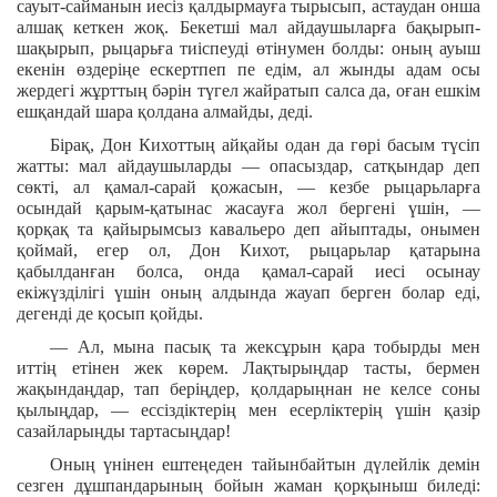
сауыт-сайманын иесіз қалдырмауға тырысып, астаудан онша
алшақ кеткен жоқ. Бекетші мал айдаушыларға бақырып-
шақырып, рыцарьға тиіспеуді өтінумен болды: оның ауыш
екенін өздеріңе ескертпеп пе едім, ал жынды адам осы
жердегі жұрттың бәрін түгел жайратып салса да, оған ешкім
ешқандай шара қолдана алмайды, деді.
Бірақ, Дон Кихоттың айқайы одан да гөрі басым түсіп
жатты: мал айдаушыларды — опасыздар, сатқындар деп
сөкті, ал қамал-сарай қожасын, — кезбе рыцарьларға
осындай қарым-қатынас жасауға жол бергені үшін, —
қорқақ та қайырымсыз кавальеро деп айыптады, онымен
қоймай, егер ол, Дон Кихот, рыцарьлар қатарына
қабылданған болса, онда қамал-сарай иесі осынау
екіжүзділігі үшін оның алдында жауап берген болар еді,
дегенді де қосып қойды.
— Ал, мына пасық та жексұрын қара тобырды мен
иттің етінен жек көрем. Лақтырыңдар тасты, бермен
жақындаңдар, тап беріңдер, қолдарыңнан не келсе соны
қылыңдар, — ессіздіктерің мен есерліктерің үшін қазір
сазайларыңды тартасыңдар!
Оның үнінен ештеңеден тайынбайтын дүлейлік демін
сезген дұшпандарының бойын жаман қорқыныш биледі: