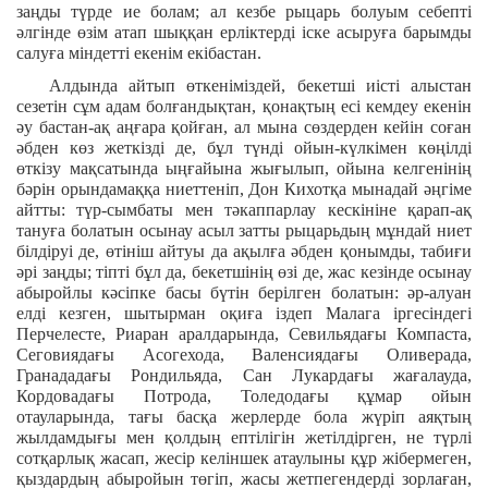
заңды түрде ие болам; ал кезбе рыцарь болуым себепті
әлгінде өзім атап шыққан ерліктерді іске асыруға барымды
салуға міндетті екенім екібастан.
Алдында айтып өткеніміздей, бекетші иісті алыстан
сезетін сұм адам болғандықтан, қонақтың есі кемдеу екенін
әу бастан-ақ аңғара қойған, ал мына сөздерден кейін соған
әбден көз жеткізді де, бұл түнді ойын-күлкімен көңілді
өткізу мақсатында ыңғайына жығылып, ойына келгенінің
бәрін орындамаққа ниеттеніп, Дон Кихотқа мынадай әңгіме
айтты: түр-сымбаты мен тәкаппарлау кескініне қарап-ақ
тануға болатын осынау асыл затты рыцарьдың мұндай ниет
білдіруі де, өтініш айтуы да ақылға әбден қонымды, табиғи
әрі заңды; тіпті бұл да, бекетшінің өзі де, жас кезінде осынау
абыройлы кәсіпке басы бүтін берілген болатын: әр-алуан
елді кезген, шытырман оқиға іздеп Малага іргесіндегі
Перчелесте, Риаран аралдарында, Севильядағы Компаста,
Сеговиядағы Асогехода, Валенсиядағы Оливерада,
Гранададағы Рондильяда, Сан Лукардағы жағалауда,
Кордовадағы Потрода, Толедодағы құмар ойын
отауларында, тағы басқа жерлерде бола жүріп аяқтың
жылдамдығы мен қолдың ептілігін жетілдірген, не түрлі
сотқарлық жасап, жесір келіншек атаулыны құр жібермеген,
қыздардың абыройын төгіп, жасы жетпегендерді зорлаған,