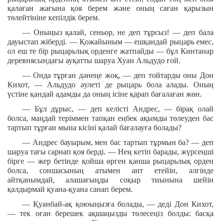
қалаған жағына қоя берем және оның саған қарызын
төлейтініне кепілдік берем.
— Оныңыз қалай, сеньор, не деп тұрсыз! — деп бала
дауыстап жіберді. — Қожайыным — ешқандай рыцарь емес,
ол еш те бір рыцарьлық орденге жатпайды — бұл Кинтанар
деревнясындағы ауқатты шаруа Хуан Альдудо ғой.
— Онда тұрған дәнеңе жоқ, — деп тойтарды оны Дон
Кихот, — Альдудо әулеті де рыцарь бола алады. Оның
үстіне қандай адамды да оның ісіне қарап бағалаған жөн.
— Бұл дұрыс, — деп келісті Андрес, — бірақ олай
болса, маңдай теріммен тапқан еңбек ақымды төлеуден бас
тартып тұрған мына кісіні қалай бағалауға болады?
— Андрес бауырым, мен бас тартып тұрмын ба? — деп
шаруа тағы сарнап қоя берді. — Нең кетіп барады, жүрсеңші
бірге — жер бетінде қойша өрген қанша рыцарьлық орден
болса, соншасының атымен ант етейін, әлгінде
айтқанымдай, алашағыңды соқыр тиынына шейін
қалдырмай қуана-қуана санап берем.
— Қуанбай-ақ қоюыңызға болады, — деді Дон Кихот,
— тек оған берешек ақшаңызды төлесеңіз болды: басқа