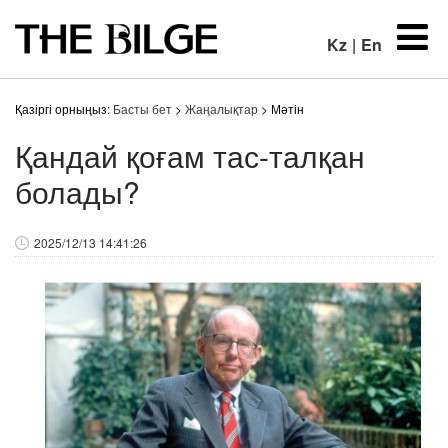
Kz
|
En
Қазіргі орныңыз:
Басты бет
>
Жаңалықтар
> Мәтін
Қандай қоғам тас-талқан
болады?
2025/12/13 14:41:26