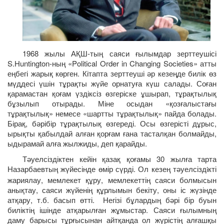
1968 жылы АҚШ-тың саяси ғылымдар зерттеушісі
S.Huntington-ның «Political Order in Changing Societies» атты
еңбегі жарық көрген. Кітапта зерттеуші әр кезеңде билік өз
мүддесі үшін тұрақты жүйе орнатуға күш салады. Соған
қарамастан қоғам үздіксіз өзгеріске ұшырап, тұрақтылық
бұзылып отырады. Міне осыдан «қозғалыстағы
тұрақтылық» немесе «шартты тұрақтылық» пайда болады.
Бірақ, бәрібір тұрақтылық өзгереді. Осы өзгерісті дұрыс,
ырықты қабылдай алған қорғам ғана тасталқан болмайды,
ыдырамай алға жылжиды, деп қарайды.
Тәуелсіздіктен кейін қазақ қоғамы 30 жылға тарта
Назарбаевтың жүйесінде өмір сүрді. Ол кезең тәуелсізд
кті
і
жариялау, мемлекет құру, мемлекеттің саяси болмысын
анықтау, саяси жүйенің құрлымын бекіту, оны іс жүзінде
атқару, т.б. басып өтті. Негізі бұлардың бәрі бір буын
биліктің ішінде атқарылған жұмыстар. Саяси ғылымның
даму барысы тұрғысынан айтқанда ол жүрістің алғашқы