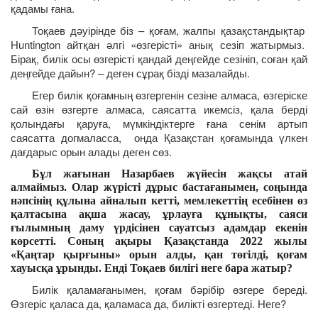
қадамы ғана.
Тоқаев дәуірінде біз – қоғам, жалпы қазақстандықтар
Huntington айтқан әлгі «өзгерісті» анық сезіп жатырмыз.
Бірақ, билік осы өзгерісті қандай деңгейде сезініп, соған қай
деңгейде дайын? – деген сұрақ бізді мазалайды.
Егер билік қоғамның өзгергенін сезіне алмаса, өзгеріске
сай өзін өзгерте алмаса, саясатта икемсіз, қала берді
қолындағы қаруға, мүмкіндіктерге ғана сенім артып
саясатта догмаласса, онда Қазақстан қоғамында үлкен
дағдарыс орын алады деген сөз.
Бұл жағынан Назарбаев жүйесін жақсы атай
алмаймыз. Олар жүрісті дұрыс бастағанымен, соңында
нәпсінің құлына айналып кетті, мемлекеттің есебінен өз
қалтасына ақша жасау, ұрлауға құнықты, саяси
ғылымның даму үрдісінен сауатсыз адамдар екенін
көрсетті. Соның ақыры Қазақстанда 2022 жылы
«Қаңтар қырғыны» орын алды, қан төгілді, қоғам
хауысқа ұрынды. Енді Тоқаев билігі неге бара жатыр?
Билік қаламағанымен, қоғам бәрібір өзгере береді.
Өзгеріс қаласа да, қаламаса да, билікті өзгертеді. Неге?