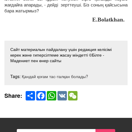
жағдайға апарады, - дейді зерттеуші. Біз соның қайсысына
бара жатырмыз?
E.Bolatkhan.
Сайт материалын пайдалану үшін редакция келісімі
керек және гиперсілтеме жасау міндетті ©Білге -
Мәдениет пен өнер сайты
Tags:
Қандай қоғам тас-талқан болады?
Share
Facebook
WhatsApp
VK
WeChat
Share: