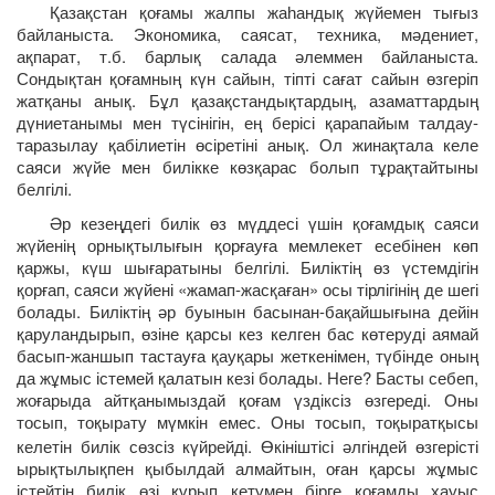
Қазақстан қоғамы жалпы жаһандық жүйемен тығыз
байланыста. Экономика, саясат, техника, мәдениет,
ақпарат, т.б. барлық салада әлеммен байланыста.
Сондықтан қоғамның күн сайын, тіпті сағат сайын өзгеріп
жатқаны анық. Бұл қазақстандықтардың, азаматтардың
дүниетанымы мен түсінігін, ең берісі қарапайым талдау-
таразылау қабілиетін өсіретіні анық. Ол жинақтала келе
саяси жүйе мен билікке көзқарас болып тұрақтайтыны
белгілі.
Әр кезеңдегі билік өз мүддесі үшін қоғамдық саяси
жүйенің орнықтылығын қорғауға мемлекет есебінен көп
қаржы, күш шығаратыны белгілі. Биліктің өз үстемдігін
қорғап, саяси жүйені «жамап-жасқаған» осы тірлігінің де шегі
болады. Биліктің әр буынын басынан-бақайшығына дейін
қаруландырып, өзіне қарсы кез келген бас көтеруді аямай
басып-жаншып тастауға қауқары жеткенімен, түбінде оның
да жұмыс істемей қалатын кезі болады. Неге? Басты себеп,
жоғарыда айтқанымыздай қоғам үздіксіз өзгереді. Оны
тосып, тоқыр
ту мүмкін емес. Оны тосып, тоқыратқысы
а
келетін билік сөзсіз күйрейді. Өкініштісі әлгіндей өзгерісті
ырықтылықпен қыбылдай алмайтын, оған қарсы жұмыс
істейтін билік өзі құрып кетумен бірге қоғамды хауыс