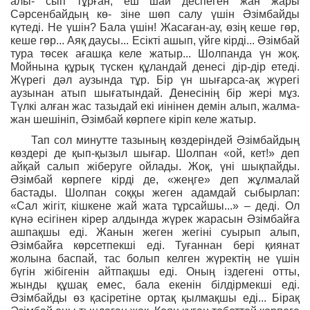
алы- сып тұрған, еш шай деспеген жан жары
Сәрсенбайдың кө- зіне шөп салу үшін Әзімбайды
күтеді. Не үшін? Бала үшін! Жасаған-ау, өзің кеше гөр,
кеше гөр... Аяқ даусы... Есікті ашып, үйге кірді... Әзімбай
тура төсек ағашқа келе жатыр... Шолпанда үн жоқ.
Мойнына құрық түскен құландай денесі дір-дір етеді.
Жүрегі дәл аузында тұр. Бір үн шығарса-ақ жүрегі
аузынан атып шығатындай. Денесінің бір жері мұз.
Түлкі алған жас тазыдай екі иінінен демін алып, жалма-
жан шешініп, Әзімбай көрпеге кіріп келе жатыр.
Тап сол минутте тазының көздеріндей Әзімбайдың
көздері де қып-қызыл шығар. Шолпан «ой, кет!» деп
айқай салып жіберуге ойлады. Жоқ, үні шықпайды.
Әзімбай көрпеге кірді де, «жеңге» деп жұлмалай
бастады. Шолпан соққы жеген адамдай сыбырлап:
«Сал жігіт, кішкене жай жата тұрсайшы...» – деді. Ол
күнә есігінен кірер алдында жүрек жарасын Әзімбайға
ашпақшы еді. Жанын жеген жегіні суырып алып,
Әзімбайға көрсетпекші еді. Туғаннан бері қиянат
жолына баспай, тас болып келген жүректің не үшін
бүгін жібігенін айтпақшы еді. Оның іздегені отты,
жынды құшақ емес, бала екенін білдірмекші еді.
Әзімбайды өз қасіретіне ортақ қылмақшы еді... Бірақ