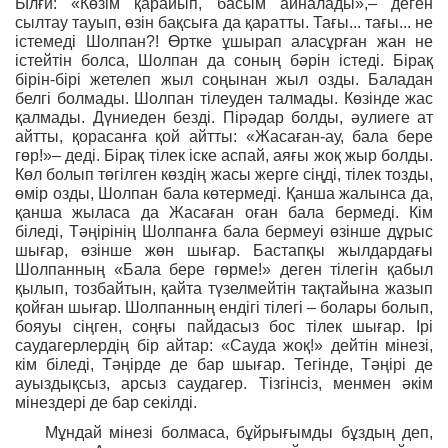
Ылғи: «Көзім қарайып, басым айналады»,– деген
сылтау тауып, өзін бақсыға да қаратты. Тағы... тағы... не
істемеді Шолпан?! Өртке ұшырап аласұрған жан не
істейтін болса, Шолпан да соның бәрін істеді. Бірақ
бірін-бірі жетелеп жыл соңынан жыл озды. Баладан
белгі болмады. Шолпан тілеуден талмады. Көзінде жас
қалмады. Дүниеден безді. Пірәдар болды, әулиеге ат
айтты, қорасанға қой айтты: «Жасаған-ау, бала бере
гөр!»– деді. Бірақ тілек іске аспай, аяғы жоқ жыр болды.
Көл болып төгілген көздің жасы жерге сіңді, тілек тозды,
өмір озды, Шолпан бала көтермеді. Қанша жалынса да,
қанша жыласа да Жасаған оған бала бермеді. Кім
біледі, Тәңірінің Шолпанға бала бермеуі өзінше дұрыс
шығар, өзінше жөн шығар. Бастапқы жылдардағы
Шолпанның «Бала бере гөрме!» деген тілегін қабыл
қылып, тозбайтын, қайта түзелмейтін тақтайына жазып
қойған шығар. Шолпанның ендігі тілегі – болары болып,
бояуы сіңген, соңғы пайдасыз бос тілек шығар. Ірі
саудагерлердің бір айтар: «Сауда жоқ!» дейтін мінезі,
кім біледі, Тәңірде де бар шығар. Тегінде, Тәңірі де
ауыздықсыз, арсыз саудагер. Тізгінсіз, менмен әкім
мінездері де бар секілді.
Мұндай мінезі болмаса, бұйрығымды бұздың деп,