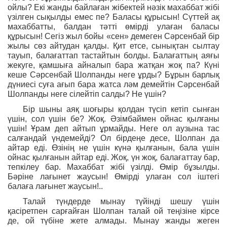
ойлы? Екі жанды байлаған жібектей нәзік махаббат жібі
үзілген сықылды емес пе? Баласы құрысын! Сүттей ақ
махаббатты, балдан тәтті өмірді улаған баласы
құрысын! Сегіз жыл бойы «сен» демеген Сәрсенбай бір
жылы сөз айтудан қалды. Қит етсе, сынықтан сылтау
тауып, балағаттап тастайтын болды. Балағаттың аяғы
жекуге, қамшыға айналып бара жатқан жоқ па? Күні
кеше Сәрсенбай Шолпанды неге ұрды? Бұрын барлық
дүниесі суға ағып бара жатса ләм демейтін Сәрсенбай
Шолпанды неге сілейтіп салды? Не үшін?
Бір шыны аяқ шоғыры қолдан түсіп кетіп сынған
үшін, сол үшін бе? Жоқ. Әзімбаймен ойнас қылғаны
үшін! Ұрам деп айтып ұрмайды. Неге ол аузына тас
салғандай үндемейді? Ол бірдеңе десе, Шолпан да
айтар еді. Өзінің не үшін күнә қылғанын, бала үшін
ойнас қылғанын айтар еді. Жоқ, үн жоқ, балағаттау бар,
тепкілеу бар. Махаббат жібі үзілді. Өмір бұзылды.
Бәріне лағынет жаусын! Өмірді улаған сол іштегі
балаға лағынет жаусын!..
Талай түндерде мынау түйінді шешу үшін
қасіретпен сарғайған Шолпан талай ой теңізіне кірсе
де, ой түбіне жете алмады. Мынау жанды жеген