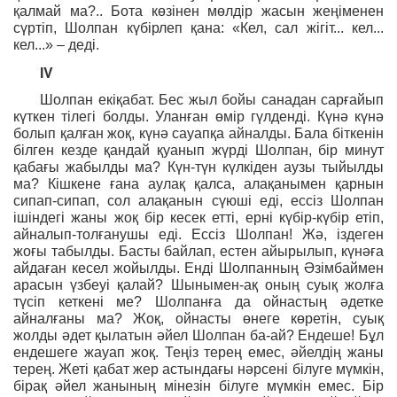
қалмай ма?.. Бота көзінен мөлдір жасын жеңіменен
сүртіп, Шолпан күбірлеп қана: «Кел, сал жігіт... кел...
кел...» – деді.
ІV
Шолпан екіқабат. Бес жыл бойы санадан сарғайып
күткен тілегі болды. Уланған өмір гүлденді. Күнә күнә
болып қалған жоқ, күнә сауапқа айналды. Бала біткенін
білген кезде қандай қуанып жүрді Шолпан, бір минут
қабағы жабылды ма? Күн-түн күлкіден аузы тыйылды
ма? Кішкене ғана аулақ қалса, алақанымен қарнын
сипап-сипап, сол алақанын сүюші еді, ессіз Шолпан
ішіндегі жаны жоқ бір кесек етті, ерні күбір-күбір етіп,
айналып-толғанушы еді. Ессіз Шолпан! Жә, іздеген
жоғы табылды. Басты байлап, естен айырылып, күнәға
айдаған кесел жойылды. Енді Шолпанның Әзімбаймен
арасын үзбеуі қалай? Шынымен-ақ оның суық жолға
түсіп кеткені ме? Шолпанға да ойнастың әдетке
айналғаны ма? Жоқ, ойнасты өнеге көретін, суық
жолды әдет қылатын әйел Шолпан ба-ай? Ендеше! Бұл
ендешеге жауап жоқ. Теңіз терең емес, әйелдің жаны
терең. Жеті қабат жер астындағы нәрсені білуге мүмкін,
бірақ әйел жанының мінезін білуге мүмкін емес. Бір