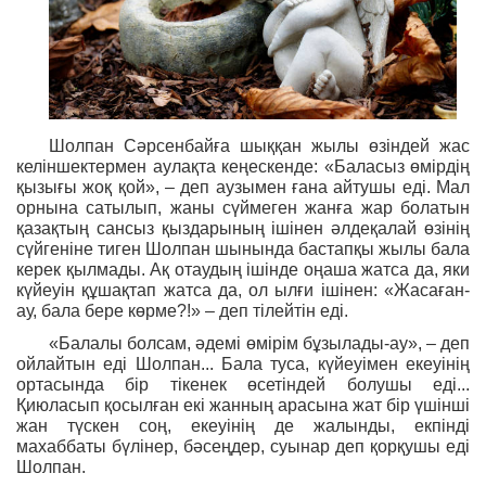
Шолпан Сәрсенбайға шыққан жылы өзіндей жас
келіншектермен аулақта кеңескенде: «Баласыз өмірдің
қызығы жоқ қой», – деп аузымен ғана айтушы еді. Мал
орнына сатылып, жаны сүймеген жанға жар болатын
қазақтың сансыз қыздарының ішінен әлдеқалай өзінің
сүйгеніне тиген Шолпан шынында бастапқы жылы бала
керек қылмады. Ақ отаудың ішінде оңаша жатса да, яки
күйеуін құшақтап жатса да, ол ылғи ішінен: «Жасаған-
ау, бала бере көрме?!» – деп тілейтін еді.
«Балалы болсам, әдемі өмірім бұзылады-ау», – деп
ойлайтын еді Шолпан... Бала туса, күйеуімен екеуінің
ортасында бір тікенек өсетіндей болушы еді...
Қиюласып қосылған екі жанның арасына жат бір үшінші
жан түскен соң, екеуінің де жалынды, екпінді
махаббаты бүлінер, бәсеңдер, суынар деп қорқушы еді
Шолпан.