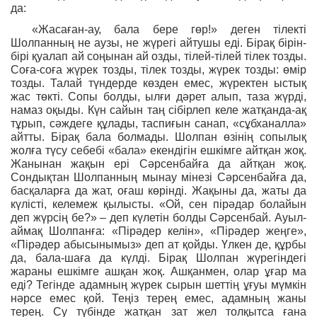
да:
«Жасаған-ау, бала бере гөр!» деген тілекті
Шолпанның не аузы, не жүрегі айтушы еді. Бірақ бірін-
бірі қуалап ай соңынан ай озды, тілей-тілей тілек тозды.
Соға-соға жүрек тозды, тілек тозды, жүрек тозды: өмір
тозды. Талай түндерде көзден емес, жүректен ыстық
жас төкті. Сопы болды, ылғи дәрет алып, таза жүрді,
намаз оқыды. Күн сайын таң сібірлеп келе жатқанда-ақ
тұрып, сәждеге құлады, таспиғын санап, «сұбханалла»
айтты. Бірақ бала болмады. Шолпан өзінің сопылық
жолға түсу себебі «бала» екендігін ешкімге айтқан жоқ.
Жанынан жақын ері Сәрсенбайға да айтқан жоқ.
Сондықтан Шолпанның мынау мінезі Сәрсенбайға да,
басқаларға да жат, оғаш көрінді. Жақыны да, жаты да
күлісті, келемеж қылысты. «Ой, сен пірәдар болайын
деп жүрсің бе?» – деп күлетін болды Сәрсенбай. Ауыл-
аймақ Шолпанға: «Пірәдер келін», «Пірәдер жеңге»,
«Пірәдер абысынымыз» деп ат қойды. Үлкен де, құрбы
да, бала-шаға да күлді. Бірақ Шолпан жүрегіндегі
жараны ешкімге ашқан жоқ. Ашқанмен, олар ұғар ма
еді? Тегінде адамның жүрек сырын шеттің ұғуы мүмкін
нәрсе емес қой. Теңіз терең емес, адамның жаны
терең. Су түбінде жатқан зат жел толқытса ғана