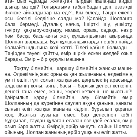
ата- мыз Адамды жұмақтан тырдай жалаңаш айдап
шығар ма еді? Топырағыма табынбадың деп, әзәзілді
ібіліске айналдырар ма еді?.. Кім біледі, Тәңірі ежелгі
осы белгілі белдігіне салды ма? Қалайда Шолпанға
бала бермеді. Дұғалық нағыз, ішірткі ішу, үшкірту,
түкірту, қақтыру-соқтыру, намаз, ораза, садақа, нәзір
һәм басқа басы-аяғы жоқ құлшылдықтан ақырында
Шолпан шаршады. Бұл құлшылдықтардан ешбір пайда
болмайтындығына көзі жетті. Тілегі қабыл болмады –
Тәңірден тәуелі қайтты, өмір шіркін ескен желдей озып
барады. Өмір – бір құрулы машина.
Тоқтау білмейтін, шаршау білмейтін жансыз маши-
на. Әлдекімнің жас орнына қан жылағанын, әлдекімнің
үміті өшіп, гүлі солып жатқанын, дөңгелектің арасында
әлдекімнің қолы, аяғы, басы – барлық денесі кеткенін,
денесі ғана емес, жаны, жүрегі кеткенін не қылсын?!
Қайрылып қарау білмейтін, аяу білмейтін өмір
Шолпанның да жүрегінен саулап аққан қанына, қанаты
сынып өліп жатқан жанына кідіріп, бұрылып қараған
жоқ. Жалғыз аузынан емес, бар денесінен көбігі
бұрқырап, таудан құлаған есалаң өзендей есалаң өмір
озып бара жатты. Өмірдің әрбір минуты сайын Шолпан
ойының, Шолпан жанының әрбір ұшқыны өліп жатты.