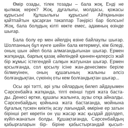
Өмір озады, тілек тозады – бала жоқ. Енді не
қылмақ керек? Жоқ, дұғалығы, молдасы, қожасы
құрысын! Құлшылығы құрысын! Айтқанынан
қайтпайтын қасарған тәкаппар Тәңірісі бар болсын!
Жоқ, бала болудың кілті көкте емес, адамның өзінде
шығар.
Бала болу ер мен әйелдің өзіне байлаулы шығар.
Шолпанның бұл күнге шейін бала көтермеуі, кім біледі,
оның шын әйел бола алмағандығынан шығар. Ермен
жатқанда, барлық қазақ әйеліндей қаннен-қаперсіз жай
бір жұмыс істегендей салқын жатуынан шығар. Ермен
қосылғанда, сол қосылу ісіне жан-денесімен беріле
білмеуінен, оның құшағының жалыны әлсіз
болғандықтан, сүюінің оты кем болғандықтан шығар...
Осы әрі тәтті, әрі улы ойлардың билеп айдауымен
Сәрсенбайға жатқанда, тіпті екінші түрлі жата баста-
ды. Денесі өртке, құшағы жалынға, аузы отқа айналды.
Сәрсенбайдың қойнына жата бастағанда, мойнына
бұғалық түскен киіктің асау лағындай, өміріне ер затын
бірінші рет көретін он үш жасар жас қыздай дірілдеп,
күйіп-жанатын болды. Құшақтағанда, Сәрсенбайдың
қабырғаларын бір- біріне қабыстырғандай қысып-