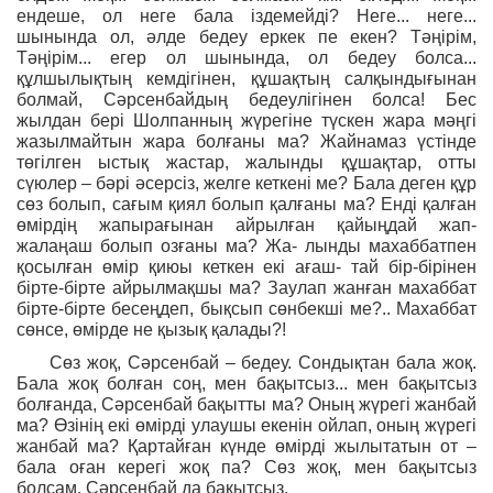
ендеше, ол неге бала іздемейді? Неге... неге...
шынында ол, әлде бедеу еркек пе екен? Тәңірім,
Тәңірім... егер ол шынында, ол бедеу болса...
құлшылықтың кемдігінен, құшақтың салқындығынан
болмай, Сәрсенбайдың бедеулігінен болса! Бес
жылдан бері Шолпанның жүрегіне түскен жара мәңгі
жазылмайтын жара болғаны ма? Жайнамаз үстінде
төгілген ыстық жастар, жалынды құшақтар, отты
сүюлер – бәрі әсерсіз, желге кеткені ме? Бала деген құр
сөз болып, сағым қиял болып қалғаны ма? Енді қалған
өмірдің жапырағынан айрылған қайыңдай жап-
жалаңаш болып озғаны ма? Жа- лынды махаббатпен
қосылған өмір қиюы кеткен екі ағаш- тай бір-бірінен
бірте-бірте айрылмақшы ма? Заулап жанған махаббат
бірте-бірте бесеңдеп, бықсып сөнбекші ме?.. Махаббат
сөнсе, өмірде не қызық қалады?!
Сөз жоқ, Сәрсенбай – бедеу. Сондықтан бала жоқ.
Бала жоқ болған соң, мен бақытсыз... мен бақытсыз
болғанда, Сәрсенбай бақытты ма? Оның жүрегі жанбай
ма? Өзінің екі өмірді улаушы екенін ойлап, оның жүрегі
жанбай ма? Қартайған күнде өмірді жылытатын от –
бала оған керегі жоқ па? Сөз жоқ, мен бақытсыз
болсам, Сәрсенбай да бақытсыз.