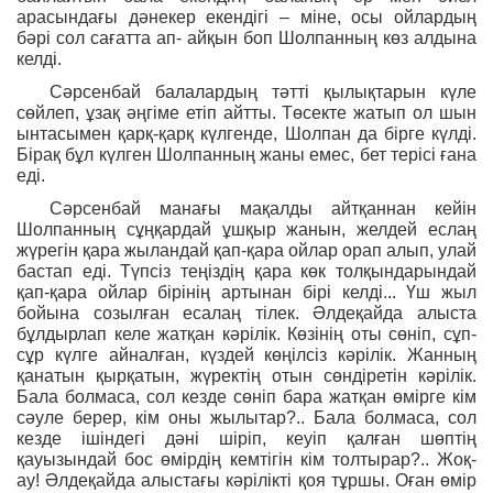
арасындағы дәнекер екендігі – міне, осы ойлардың
бәрі сол сағатта ап- айқын боп Шолпанның көз алдына
келді.
Сәрсенбай балалардың тәтті қылықтарын күле
сөйлеп, ұзақ әңгіме етіп айтты. Төсекте жатып ол шын
ынтасымен қарқ-қарқ күлгенде, Шолпан да бірге күлді.
Бірақ бұл күлген Шолпанның жаны емес, бет терісі ғана
еді.
Сәрсенбай манағы мақалды айтқаннан кейін
Шолпанның сұңқардай ұшқыр жанын, желдей еслаң
жүрегін қара жыландай қап-қара ойлар орап алып, улай
бастап еді. Түпсіз теңіздің қара көк толқындарындай
қап-қара ойлар бірінің артынан бірі келді... Үш жыл
бойына созылған есалаң тілек. Әлдеқайда алыста
бұлдырлап келе жатқан кәрілік. Көзінің оты сөніп, сұп-
сұр күлге айналған, күздей көңілсіз кәрілік. Жанның
қанатын қырқатын, жүректің отын сөндіретін кәрілік.
Бала болмаса, сол кезде сөніп бара жатқан өмірге кім
сәуле берер, кім оны жылытар?.. Бала болмаса, сол
кезде ішіндегі дәні шіріп, кеуіп қалған шөптің
қауызындай бос өмірдің кемтігін кім толтырар?.. Жоқ-
ау! Әлдеқайда алыстағы кәрілікті қоя тұршы. Оған өмір