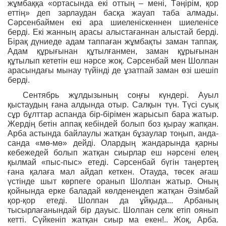
жұмбаққа «ортасында екі оттың – мені, Тәңірім, қор
еттің» деп зарлаудан басқа жауап таба алмады.
Сәрсенбаймен екі ара шиеленіскеннен шиеленісе
берді. Екі жанның арасы алыстағаннан алыстай берді.
Бірақ дүниеде адам таппаған жұмбақты заман таппақ.
Адам құрығынан құтылғанмен, заман құрығынан
құтылып кететін еш нәрсе жоқ. Сәрсенбай мен Шолпан
арасындағы мынау түйінді де ұзатпай заман өзі шешіп
берді.
Сентябрь жұлдызының соңғы күндері. Ауыл
қыстаудың ғана алдында отыр. Салқын түн. Түсі суық
сұр бұлттар аспанда бір-бірімен жарысып бара жатыр.
Жердің бетін аппақ кебіндей болып боз қырау жапқан.
Арба астында байлаулы жатқан бұзаулар тоңып, анда-
санда «мө-мө» дейді. Олардың жандарында қарны
кебежедей болып жатқан сиырлар еш нәрсені елең
қылмай «пыс-пыс» етеді. Сәрсенбай бүгін таңертең
ғана қалаға мал айдап кеткен. Отауда, төсек ағаш
үстінде шыт көрпеге оранып Шолпан жатыр. Оның
қойнында ерке баладай көлденеңдеп жатқан Әзімбай
қор-қор етеді. Шолпан да ұйқыда... Арбаның
тысырлағанындай бір дауыс. Шолпан селк етіп оянып
кетті. Сүйкеніп жатқан сиыр ма екен!.. Жоқ, Арба.