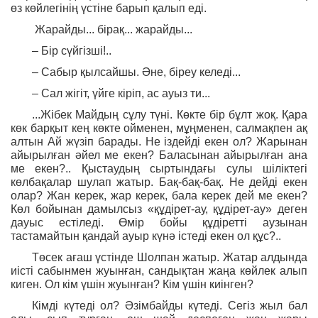
өз көйлегінің үстіне барып қалып еді.
Жарайды... бірақ... жарайды...
– Бір сүйгізші!..
– Сабыр қылсайшы. Әне, біреу келеді...
– Сал жігіт, үйге кіріп, ас ауыз ти...
...Жібек Майдың сұлу түні. Көкте бір бұлт жоқ. Қара
көк барқыт кең көкте ойменен, мұңменен, салмақпен ақ
алтын Ай жүзіп барады. Не іздейді екен ол? Жарынан
айырылған әйел ме екен? Баласынан айырылған ана
ме екен?.. Қыстаудың сыртындағы сулы шіліктегі
көлбақалар шулап жатыр. Бақ-бақ-бақ. Не дейді екен
олар? Жан керек, жар керек, бала керек дей ме екен?
Көл бойынан дамылсыз «құдірет-ау, құдірет-ау» деген
дауыс естіледі. Өмір бойы құдіретті аузынан
тастамайтын қандай ауыр күнә істеді екен ол құс?..
Төсек ағаш үстінде Шолпан жатыр. Жатар алдында
иісті сабынмен жуынған, сандықтан жаңа көйлек алып
киген. Ол кім үшін жуынған? Кім үшін киінген?
Кімді күтеді ол? Әзімбайды күтеді. Сегіз жыл бал