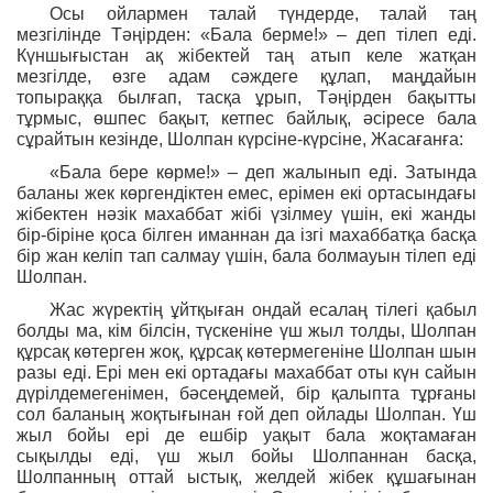
Осы ойлармен талай түндерде, талай таң
мезгілінде Тәңірден: «Бала берме!» – деп тілеп еді.
Күншығыстан ақ жібектей таң атып келе жатқан
мезгілде, өзге адам сәждеге құлап, маңдайын
топыраққа былғап, тасқа ұрып, Тәңірден бақытты
тұрмыс, өшпес бақыт, кетпес байлық, әсіресе бала
сұрайтын кезінде, Шолпан күрсіне-күрсіне, Жасағанға:
«Бала бере көрме!» – деп жалынып еді. Затында
баланы жек көргендіктен емес, ерімен екі ортасындағы
жібектен нәзік махаббат жібі үзілмеу үшін, екі жанды
бір-біріне қоса білген иманнан да ізгі махаббатқа басқа
бір жан келіп тап салмау үшін, бала болмауын тілеп еді
Шолпан.
Жас жүректің ұйтқыған ондай есалаң тілегі қабыл
болды ма, кім білсін, түскеніне үш жыл толды, Шолпан
құрсақ көтерген жоқ, құрсақ көтермегеніне Шолпан шын
разы еді. Ері мен екі ортадағы махаббат оты күн сайын
дүрілдемегенімен, бәсеңдемей, бір қалыпта тұрғаны
сол баланың жоқтығынан ғой деп ойлады Шолпан. Үш
жыл бойы ері де ешбір уақыт бала жоқтамаған
сықылды еді, үш жыл бойы Шолпаннан басқа,
Шолпанның оттай ыстық, желдей жібек құшағынан