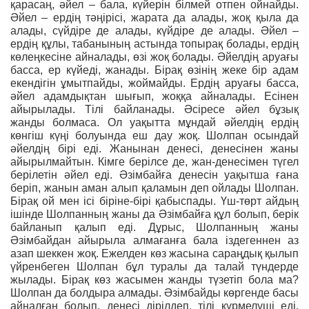
қарасаң, әйел – бала, күйерін білмей отпен ойнайды.
Әйел – ердің тәңірісі, жарата да алады, жоқ қыла да
алады, сүйдіре де алады, күйдіре де алады. Әйел –
ердің құлы, табанының астында топырақ болады, ердің
көлеңкесіне айналады, өзі жоқ болады. Әйелдің аруағы
басса, ер күйеді, жанады. Бірақ өзінің жеке бір адам
екендігін ұмытпайды, жоймайды. Ердің аруағы басса,
әйел адамдықтан шығып, жоққа айналады. Есінен
айырылады. Тілі байланады. Әсіресе әйел бұзық
жанды болмаса. Ол уақытта мұндай әйелдің ердің
көнгіш күңі болуында еш дау жоқ. Шолпан осындай
әйелдің бірі еді. Жанынан денесі, денесінен жаны
айырылмайтын. Кімге берілсе де, жан-денесімен түгел
берілетін әйел еді. Әзімбайға денесін уақытша ғана
беріп, жанын аман алып қаламын деп ойлады Шолпан.
Бірақ ой мен ісі біріне-бірі қабыспады. Үш-төрт айдың
ішінде Шолпанның жаны да Әзімбайға құл болып, берік
байланып қалып еді. Дұрыс, Шолпанның жаны
Әзімбайдан айырыла алмағанға бала іздегеннен аз
азап шеккен жоқ. Ежелден көз жасына сараңдық қылып
үйренбеген Шолпан бұл туралы да талай түндерде
жылады. Бірақ көз жасымен жанды түзетіп бола ма?
Шолпан да болдыра алмады. Әзімбайды көргенде басы
айналған болып, денесі дірілдеп, тілі күрмелуші еді.