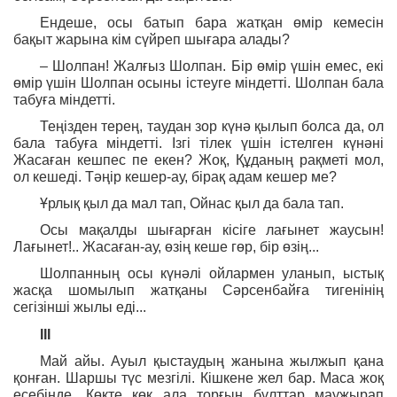
Ендеше, осы батып бара жатқан өмір кемесін
бақыт жарына кім сүйреп шығара алады?
– Шолпан! Жалғыз Шолпан. Бір өмір үшін емес, екі
өмір үшін Шолпан осыны істеуге міндетті. Шолпан бала
табуға міндетті.
Теңізден терең, таудан зор күнә қылып болса да, ол
бала табуға міндетті. Ізгі тілек үшін істелген күнәні
Жасаған кешпес пе екен? Жоқ, Құданың рақметі мол,
ол кешеді. Тәңір кешер-ау, бірақ адам кешер ме?
Ұрлық қыл да мал тап, Ойнас қыл да бала тап.
Осы мақалды шығарған кісіге лағынет жаусын!
Лағынет!.. Жасаған-ау, өзің кеше гөр, бір өзің...
Шолпанның осы күнәлі ойлармен уланып, ыстық
жасқа шомылып жатқаны Сәрсенбайға тигенінің
сегізінші жылы еді...
ІІІ
Май айы. Ауыл қыстаудың жанына жылжып қана
қонған. Шаршы түс мезгілі. Кішкене жел бар. Маса жоқ
есебінде. Көкте көк ала торғын бұлттар маужырап