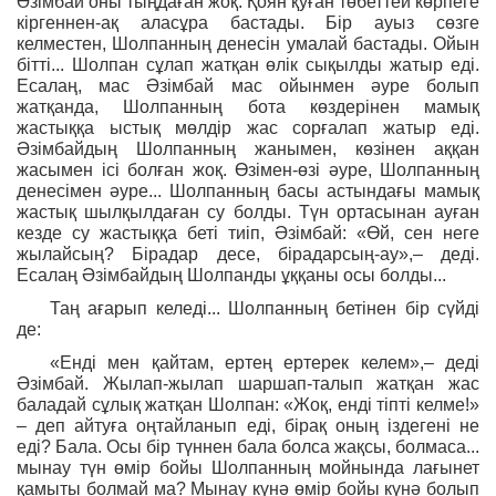
Әзімбай оны тыңдаған жоқ. Қоян қуған төбеттей көрпеге
кіргеннен-ақ аласұра бастады. Бір ауыз сөзге
келместен, Шолпанның денесін умалай бастады. Ойын
бітті... Шолпан сұлап жатқан өлік сықылды жатыр еді.
Есалаң, мас Әзімбай мас ойынмен әуре болып
жатқанда, Шолпанның бота көздерінен мамық
жастыққа ыстық мөлдір жас сорғалап жатыр еді.
Әзімбайдың Шолпанның жанымен, көзінен аққан
жасымен ісі болған жоқ. Өзімен-өзі әуре, Шолпанның
денесімен әуре... Шолпанның басы астындағы мамық
жастық шылқылдаған су болды. Түн ортасынан ауған
кезде су жастыққа беті тиіп, Әзімбай: «Өй, сен неге
жылайсың? Бірадар десе, бірадарсың-ау»,– деді.
Есалаң Әзімбайдың Шолпанды ұққаны осы болды...
Таң ағарып келеді... Шолпанның бетінен бір сүйді
де:
«Енді мен қайтам, ертең ертерек келем»,– деді
Әзімбай. Жылап-жылап шаршап-талып жатқан жас
баладай сұлық жатқан Шолпан: «Жоқ, енді тіпті келме!»
– деп айтуға оңтайланып еді, бірақ оның іздегені не
еді? Бала. Осы бір түннен бала болса жақсы, болмаса...
мынау түн өмір бойы Шолпанның мойнында лағынет
қамыты болмай ма? Мынау күнә өмір бойы күнә болып