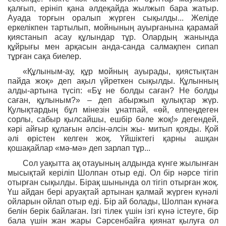
қалғып, ерініп қана әлдеқайда жылжып бара жатыр.
Ауада торғын оралып жүрген сықылды... Желіде
еркелікпен тартылып, мойнының ауырғанына қарамай
қиястанып асау құлындар тұр. Олардың жанында
құйрығы мен арқасын анда-санда салмақпен сипап
тұрған сақа биелер.
«Құлыным-ау, құр мойның ауырады, қиястықтан
пайда жоқ» деп ақыл үйреткен сықылды. Құлынның
алды-артына түсіп: «Бұ не болды саған? Не болды
саған, құлыным?» – деп абыржып қулықтар жүр.
Қулықтардың бұл мінезін ұнатпай, «өй, елпеңдеген
сорлы, сабыр қылсайшы, ешбір бәле жоқ!» дегендей,
кәрі айғыр құлағын әлсін-әлсін жы- митып қояды. Қой
әлі өрістен келген жоқ. Үйшіктегі қарны ашқан
қошақайлар «мә-мә» деп зарлап тұр...
Сол уақытта ақ отауының алдында күнге жылынған
мысықтай керіліп Шолпан отыр еді. Ол бір нәрсе тігіп
отырған сықылды. Бірақ шынында ол тігіп отырған жоқ.
Үш айдан бері аруақтай артынан қалмай жүрген күнәлі
ойларын ойлап отыр еді. Бір ай болады, Шолпан күнәға
белін берік байлаған. Ізгі тілек үшін ізгі күнә істеуге, бір
бала үшін жан жары Сәрсенбайға қиянат қылуға ол