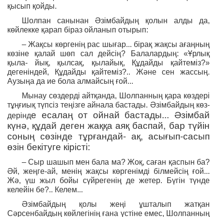
қысып қойды.
Шолпан санынан Әзімбайдың қолын алды да,
көйлекке қарап біраз ойланып отырып:
– Жақсы көргенің рас шығар... бірақ жақсы ағаңның
көзіне қалай шөп сал дейсің? Балалардың: «Ұрлық
қыла- йық, қылсақ, қылайық, Құдайды қайтеміз?»
дегеніндей, Құдайды қайтеміз?.. Және сен жассың.
Аузыңа да ие бола алмайсың ғой...
Мынау сөздерді айтқанда, Шолпанның қара көздері
тұңғиық түпсіз теңізге айнала бастады. Әзімбайдың көз-
е есалаң от ойнай бастады... Әзімбай
дерінд
күнә, құдай деген жаққа аяқ баспай, бар түйін
соның сөзінде тұрғандай- ақ, асығып-сасып
өзін бекітуге кірісті:
– Сыр шашып мен бала ма? Жоқ, саған қаспын ба?
Әй, жеңге-ай, менің жақсы көргенімді білмейсің ғой...
Жә, үш жыл бойы сүйрегенің де жетер. Бүгін түнде
келейін бе?.. Келем...
Әзімбайдың қолы жеңі ұшталып жатқан
Сәрсенбайдың көйлегінің ғана үстіне емес, Шолпанның