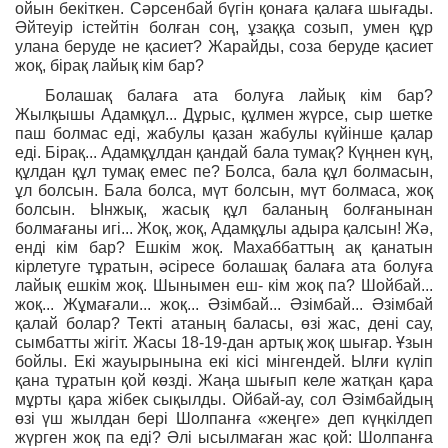
ойын бекіткен. Сәрсенбай бүгін қонаға қалаға шығады.
Әйтеуір істейтін болған соң, ұзаққа созып, умен құр
улана беруде не қасиет? Жарайды, соза беруде қасиет
жоқ, бірақ лайық кім бар?
Болашақ балаға ата болуға лайық кім бар?
Жылқышы Адамқұл... Дұрыс, құлмен жүрсе, сыр шетке
паш болмас еді, жабулы қазан жабулы күйінше қалар
еді. Бірақ... Адамқұлдан қандай бала тумақ? Күңнен күң,
құлдан құл тумақ емес пе? Болса, бала құл болмасын,
ұл болсын. Бала болса, мүт болсын, мүт болмаса, жоқ
болсын. Ынжық, жасық құл баланың болғанынан
болмағаны игі... Жоқ, жоқ, Адамқұлы адыра қалсын! Жә,
енді кім бар? Ешкім жоқ. Махаббаттың ақ қанатын
кірлетуге тұратын, әсіресе болашақ балаға ата болуға
лайық ешкім жоқ. Шынымен еш- кім жоқ па? Шойбай...
жоқ... Жұмағали... жоқ... Әзімбай... Әзімбай... Әзімбай
қалай болар? Текті атаның баласы, өзі жас, дені сау,
сымбатты жігіт. Жасы 18-19-дан артық жоқ шығар. Ұзын
бойлы. Екі жауырынына екі кісі мінгендей. Ылғи күліп
қана тұратын қой көзді. Жаңа шығып келе жатқан қара
мұрты қара жібек сықылды. Ойбай-ау, сол Әзімбайдың
өзі үш жылдан бері Шолпанға «жеңге» деп күңкілдеп
жүрген жоқ па еді? Әлі ысылмаған жас қой: Шолпанға