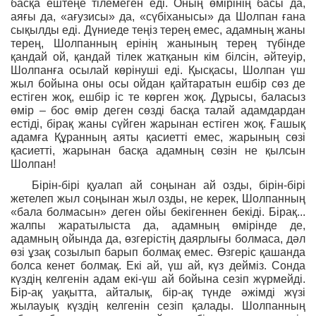
басқа ештеңе тілемеген еді. Оның өмірінің басы да,
аяғы да, «ағузисы» да, «сүбіханысы» да Шолпан ғана
сықылды еді. Дүниеде теңіз терең емес, адамның жаны
терең, Шолпанның ерінің жанының терең түбінде
қандай ой, қандай тілек жатқанын кім білсін, әйтеуір,
Шолпанға осылай көрінуші еді. Қысқасы, Шолпан үш
жыл бойына оны осы ойдан қайтаратын ешбір сөз де
естіген жоқ, ешбір іс те көрген жоқ. Дұрысы, баласыз
өмір – бос өмір деген сөзді басқа талай адамдардан
естіді, бірақ жаны сүйген жарынан естіген жоқ. Ғашық
адамға Құранның аяты қасиетті емес, жарының сөзі
қасиетті, жарынан басқа адамның сөзін не қылсын
Шолпан!
Бірін-бірі қуалап ай соңынан ай озды, бірін-бірі
жетелеп жыл соңынан жыл озды, не керек, Шолпанның
«бала болмасын» деген ойы бекігеннен бекіді. Бірақ...
жалпы жаратылыста да, адамның өмірінде де,
адамның ойында да, өзгерістің даярлығы болмаса, дәл
өзі ұзақ созылып барып болмақ емес. Өзгеріс қашанда
болса кенет болмақ. Екі ай, үш ай, күз дейміз. Сонда
күздің келгенін адам екі-үш ай бойына сезіп жүрмейді.
Бір-ақ уақытта, айталық, бір-ақ түнде әжімді жүзі
жылауық күздің келгенін сезіп қалады. Шолпанның