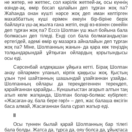
не жетер, не жетпес, сол кәрілік жетпей-ақ, осы күннің
өзінде-ақ, өмір босап қалайын деп тұрған жоқ па?
Жаһанда онан күшті нәрсе жоқ деп иман келтірген
махаббаттың күші ерімен екеуін бір-біріне берік
байлауға үш-ақ жылға ғана жетіп, енді өз-өзінен сөнейін
деп тұрған жоқ па? Ессіз Шолпан үш жыл бойына бала
болмасын деп тіледі. Енді сол бала болмағандықтан
ертегідей, әдемі өмір қу мазарға айналайын деп тұрған
жоқ па? Міне, Шолпанның жанын- да қара көк теңіздің
толқындарындай ұйтқыған ойлардың қорытындысы
осы еді.
Сәрсенбай әлдеқашан ұйқыға кетті. Бірақ Шолпан
анау ойлармен уланып, кірпік қаққысы жоқ. Қыстың
ұзын түні шайтанның шашындай ұзайғаннан ұзайды.
Шолпанның ойлары да тереңдегеннен тереңдеп,
қарайғаннан қарайды... Күншығыстан ағарып алтын таң
атып келе жатқанда, Шолпан болар-болмас күбірлеп:
«Жасаған-ау, бала бере гөр!» – деп, жас балаша өксігін
баса алмай, Жасағаннан бала сұрап жатыр еді.
ІІ
Осы түннен былай қарай Шолпанның бар тілегі
бала болды. Жатса да, тұрса да, ояу болса да, ұйықтаса