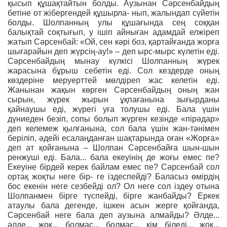
қысып құшақтайтын болды. Аузынан Сәрсенбайдың
бетіне от жібергендей құшырла- нып, жалындап сүйетін
болды. Шолпанның улы құшағында сең соққан
балықтай соқтығып, у ішіп айныған адамдай елжіреп
жатып Сәрсенбай: «Ой, сен кәрі боз, қартайғанда жорға
шығарайын деп жүрсің-ау!» – деп ырс-мырс күлетін еді.
Сәрсенбайдың мынау күлкісі Шолпанның жүрек
жарасына бұрыш себетін еді. Сол кездерде оның
көздеріне меруерттей мөлдіреп жас келетін еді.
Жанынан жақын көрген Сәрсенбайдың оның жан
сырын, жүрек жырын ұқпағанына зығырданы
қайнаушы еді, жүрегі уға толушы еді. Бала үшін
дүниеден безіп, сопы болып жүрген кезінде «пірәдар»
деп келемеж қылғанына, сол бала үшін жан-тәнімен
беріліп, әдейі есалаңданған шақтарында оған «Жорға»
деп ат қойғанына – Шолпан Сәрсенбайға шын-шын
ренжуші еді. Бала... бала екеуінің де жоғы емес пе?
Екеуіне бірдей керек байлам емес пе? Сәрсенбай сол
ортақ жоқты неге бір- ге іздеспейді? Баласыз өмірдің
бос екенін неге сезбейді ол? Ол неге сол іздеу отына
Шолпанмен бірге түспейді, бірге жанбайды? Еркек
атаулы бала дегенде, ішкен асын жерге қойғанда,
Сәрсенбай неге бала деп аузына алмайды? Әлде...
әлде... жоқ... болмас... болмас... кім біледі... жоқ...