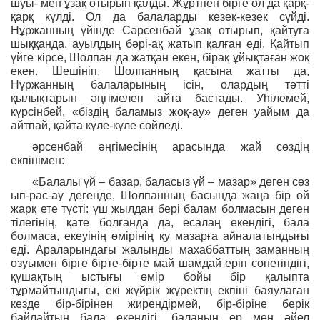
шуы- мен ұзақ отырып қалды. Жұртпен бірге ол да қарқ-
қарқ күлді. Ол да балаларды кезек-кезек сүйді.
Нұржанның үйінде Сәрсенбай ұзақ отырып, қайтуға
шыққанда, ауылдың бәрі-ақ жатып қалған еді. Қайтып
үйге кірсе, Шолпан да жатқан екен, бірақ ұйықтаған жоқ
екен. Шешініп, Шолпанның қасына жатты да,
Нұржанның балаларының ісін, олардың тәтті
қылықтарын әңгімелеп айта бастады. Уһілемей,
күрсінбей, «біздің баламыз жоқ-ау» деген уайым да
айтпай, қайта күле-күле сөйледі.
әрсенбай әңгімесінің арасында жай сөздің
екпінімен:
«Балалы үй – базар, баласыз үй – мазар» деген сөз
ып-рас-ау дегенде, Шолпанның басында жаңа бір ой
жарқ ете түсті: үш жылдан бері балам болмасын деген
тілегінің, қате болғанда да, есалаң екендігі, бала
болмаса, екеуінің өмірінің қу мазарға айналатындығы
еді. Араларындағы жалынды махаббаттың заманның
озуымен бірге бірте-бірте май шамдай еріп сөнетіндігі,
құшақтың ыстығы өмір бойы бір қалыпта
тұрмайтындығы, екі жүйрік жүректің екпіні баяулаған
кезде бір-бірінен жирендірмей, бір-біріне берік
байлайтын бала екендігі, баланың ер мен әйел