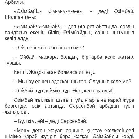
Арбалы.
«Әзімбай!..» «Ім-м-м-м-е-е», – деді Әзімбай.
Шолпан тағы:
«Әзімбай! Әзімбай!» – деп бір рет айтты да, сөздің
пайдасыз екенін біліп, Әзімбайдың санын шымшып
келіп алды.
– Ой, сені жын соғып кетті ме?
– Ойбай, масқара болдық, бір арба келе жатыр,
тұршы.
Кетші. Жақсы ағаң болмаса игі еді...
– Мынау есінен адасқан шығар! Ол ұшып келе ме?
– Ойбай, тұр деймін, тұр. Әне, келіп қалды!..
Әзімбай жылжып шығып, үйдің артына қарай жүре
бергенде, есік артында Сәрсенбай арбадан түсіп
жатыр еді.
– Бұл кім, әй! – деді Сәрсенбай.
«Мен» деген жауап орнына қыстау желкесіндегі
шілікке қарай жүгіріп бара жатқан Әзімбайды көрді.