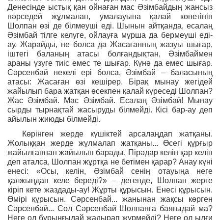
Денесінде ыстық қан ойнаған мас Әзімбайдың жансыз
нәрседей жұлмалап, умалауына қалай көнетінін
Шолпан өзі де білмеуші еді. Шынын айтқанда, есалаң
Әзімбай тілге келуге, ойлауға мұрша да бермеуші еді-
ау. Жарайды, не болса да Жасағанның жазуы шығар,
іштегі баланың атасы болғандықтан, Әзімбаймен
араны үзуге тиіс емес те шығар. Күнә да емес шығар.
Сәрсенбай некелі ері болса, Әзімбай – баласының
атасы: Жасаған өзі кешірер. Бірақ мынау жегідей
жайылып бара жатқан өсекпен қалай күреседі Шолпан?
Жас Әзімбай. Мас Әзімбай. Есалаң Әзімбай! Мынау
сырды тырнақтай жасыруды білмейді. Кісі бар-ау деп
айылын жиюды білмейді.
Көрінген жерде күшіктей арсалаңдап жатқаны.
Жолыққан жерде жұлмалап жатқаны... Өсегі құрғыр
жайылғаннан жайылып барады. Пірәдар келін қар келін
деп аталса, Шолпан жұртқа не бетімен қарар? Анау күні
енесі: «Осы, келін, Әзімбай сенің отауыңа неге
қалжыңдап келе береді?» – дегенде, Шолпан жерге
кіріп кете жаздады-ау! Жұрты құрысын. Енесі құрысын.
Өмірі құрысын. Сәрсенбай... жанынан жақсы көрген
Сәрсенбай... Сол Сәрсенбай Шолпанға баяғыдай ма?
Неге ол бұрынғыдай жадырап жүрмейді? Неге ол ылғи