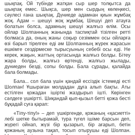
шықпақ. Ой түбінде жатқан сыр шер толқытса да
шықпақ емес. Шықса, шер мен сырдың көлеңкесі,
сәулесі ғана шықпақ. Дүниеде адамнан қиын жұмбақ
жоқ. Адам – шешуі жоқ жұмбақ. Шешуі деп атауға
болатын болса, адамның шешуі жалғыз өлім. Осы
ойлар Шолпанның жанында таспиқтай тізілген ретті
болмаса да, оның жаны соқыр сезіммен осы ойларға
өзі барып тірелген еді әм Шолпанның жүрек жарасын
ешкімге сездірмеске тырысуының себебі осы еді. Не
керек, жақын, жаттың ортасында жалғыз болды. Бітеу
жара болды, жалғыз өртенді, жалғыз жылады,
дүниеден безді, сопы болды. Бала сұрады, қалайда
бала болмады.
Бала... сол бала үшін қандай ессіздік істемеді есті
Шолпан! Ұшыраған молдадан дұға алып бақты. Аты
естілген қожадан ішірткі жаздырып ішті. Көрінген
сәлдеге үшкіртті. Шиқандай қып-қызыл бетті қожа бесті
бұқадай суға қарап:
«Тіпу-тіпу!» – деп үшкіргенде, қожаның «қасиетті»
лебі шетке бытырамай, тура түгел ішіме барсын деп,
жүрегі ойнап, жүзі бір қызарып, бір ағарып, бетін
қожаның аузына тақап, тосып отырушы еді Шолпан.