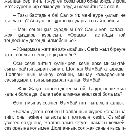
жылдан бері айтып жүрген сөзім өмір бойы аяқсыз қала
ма? Жүрегің бір елжіреуді, аяуды білмейтін тас екен!..
– Тағы бастадың ба! Сал жігіт, мені әуре қылып не
қы- ласың? Анау пісіп тұрған қыздарға сөз айтсайшы.
– Мен сенен қыз сұрадым ба? Саны көп, сапасы
жоқ қыздары құрысын. «Орамал тастайды ғой
теңдесіне» дегенді білмейсің бе?
– Жиырмаға жетпей алжысайшы. Сегіз жыл біреуге
қатын болған сенің теңің мен бе?
Осы сөзді айтып күліңкіреп, көзін ерке мысықтай
сығы- райтыңқырап сынап, Шолпан Әзімбайға қарады.
Шолпан- ның мынау сөзінен, мынау көзқарасынан
сасыңқырап, тығылыңқырап қалған Әзімбай:
– Жоқ. Жақсы көрген дегенім ғой. Тәңірі, неше жыл
қатын болса да, бала таба алмаған әйел кәрі бола ма?
Өзінің мынау сөзінен Әзімбай тіпті тығылып қалды.
«Бала» деген сөзбен Шолпанның жүрек жарасына
тиіп, оны өзінен алыстатып алғанын сезіп, Әзімбай
үзілген сөзді енді жалғап алып кетуге шамасы келмей,
сөз орнына қолымен Шолпанның сол жақ санын қысып-