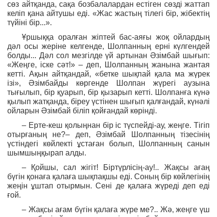
сөз айтқанда, сақа бозбалалардан естіген сөзді жаттап
келіп қана айтушы еді. «Жас жастың тілегі бір, жібектің
түйіні бір...».
Ұршыққа оралған жіптей бас-аяғы жоқ ойлардың
дәл осы жеріне келгенде, Шолпанның ерні күлгендей
болды... Дәл сол мезгілде үй артынан Әзімбай шығып:
«Жеңге, іске сәт!» – деп, Шолпанның жанына жантая
кетті. Ақын айтқандай, «бетке шықпай қала ма жүрек
ізі», Әзімбайды көргенде Шолпан жүрегі аузына
тығылып, бір қуарып, бір қызарып кетті. Шолпанға күнә
қылып жатқанда, біреу үстінен шығып қалғандай, күнәлі
ойларын Әзімбай біліп қойғандай көрінді.
– Ерте-кеш қолыңнан бір іс түспейді-ау, жеңге. Тігіп
отырғаның не?– деп, Әзімбай Шолпанның тізесінің
үстіндегі көйлекті ұстаған болып, Шолпанның санын
шымшыңқырап алды.
– Қойшы, сал жігіт! Біртүрлісің-ау!.. Жақсы ағаң
бүгін қонаға қалаға шықпақшы еді. Соның бір көйлегінің
жеңін ұштап отырмын. Сені де қалаға жүреді деп еді
ғой.
– Жақсы ағам бүгін қалаға жүре ме?.. Жә, жеңге үш