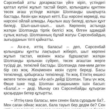
Сәрсенбай атты доғармастан үйге кіріп, үстіндегі
қаптал күпіні жұлып тастай беріп, қолындағы құнтпен
төсек ағаш үстінде жатқан Шолпанды шықпырта
бастады. Көзін қан жауып кетті. Еш нәрсені көрмеді, еш
нәрсені ойлай алмады. Ақылын ашу биледі, қолын құнт
биледі. Шып-шып-шып... шып. Көрпенің астында
жатқан Шолпанда тірлік белгісі жоқ. Өлген адамдай
сұлық жатыр. Шолпанның бұлай жатуы Сәрсенбайдың
зығырданын тіпті қайнатты.
– Ах-е-е, иттің баласы! – деп, Сәрсенбай
қолындағы құнтты лақтырып жіберіп, шыт көрпені
жұлып тастап, көзінен жасы бұршақтап жатқан
Шолпанды қолынан сүйреп, төсек ағаштан жерге
түсірді де, тепкілей бастады. Шолпанда ләм-мим деген
бір сөз жоқ. Жеңіменен көзін сүрте береді. Басы
тепкіленді, қабырғасы тепкіленді. Үн жоқ. Етіктің өкшесі
өкпеге тиген кезде «Ах-ах!» дейді Шолпан. Тағы үн жоқ.
Өкше ішке тиді. Шолпан алақанымен ішін басып:
«Бала!..» – деді. Мынау сөз Сәрсенбайды құтырған
қасқырдан бетер құтыртты.
– Иттің ғана баласы, мен сенен бала сұрадым ба?..
Мен саған ойнас жасап, бала тауып бер дедім бе? Сен