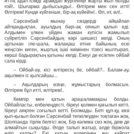
иттің адал ісімді арамдап жүргеніңе жарты жыл болды
ғой!.. Шығарма дыбысыңды!.. Өлтірем мен сен итті!
Өлтірем! Күнде күйгенше, бір-ақ күйейін!.. Өл, ит, өл!..
Сәрсенбай мынау сөздерді айқайлап
айтқандықтан, ауылдың бәрі-ақ оянып қалып еді.
Алдымен үлкен үйден жаман күпісін жамылып
сүйретіліп Сәрсенбайдың кәрі шешесі келді. Оның
артынан іле-шала, жалаңаш етіне байының ескі
жеңсізін киген, жыртық ішкі киімінен тізесі жылтырап,
көрші бадырақтың қатыны келді. Екеуі де есіктен ойбай
сала кірді.
– Ойбай-ау, кісі өлтіресің бе, ойбай?.. Балам-ау,
ақылмен іс қылсайшы...
– Ақылдарың өзіңе, жұмыстарың болмасын.
Өлтірем бұл итті, өлтірем!..
Кемпір мен қатын арашаламақшы болды.
Ойбайласты, елбелеңдесті, біреуі қолмен қағылып кетті,
біреуі аяқпен соғылып кетті. Болмады. Беті құп-қу, көзі
қып-қызыл болған Сәрсенбай тепкілеуден тоқтаған жоқ.
Шолпанда тірлік белгісі жоқ. Бір кәлима сөз жоқ, дем де
алмайтын сықылды. Әлде талып жатыр, әлде біржола
өліп қалды? Екі қатын өздерінен еш қайрат