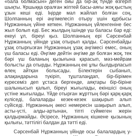
«бала болмасын» деген ойы да бір-ақ түнде өзгеріп
шықты. Ұршыққа оралған жіптей басы-аяғы жоқ қыстың
ұзын кеші еді. Іңірде мал жайлап болған соң,
Шолпанның ері әңгімелесіп отыру үшін құрбысы
Нұржанның үйіне кеткен. Нұржанның үйленгеніне бес
жыл болып еді. Бес жылдың ішінде үш баласы бар еді:
екеуі ұл, біреуі қыз. Шолпанның ері Сәрсенбай
Нұржанның үйінде ұзақ отырып қалды. Сәрсенбайды
ұзақ отырғызған Нұржанның ұзақ әңгімесі емес, оның
үш баласы еді. Әңгіме дейтін әңгіме де болған жоқ, тек
бәрі үш баланың қызығына қарасып, мәз-мейрам
болысты да отырды. Нұржанның екі ұлы былдырласып
өлең айтқан болысады. Білектерін сыбанып,
алақандарына түкіріп, тұшталаңдап, бір-бірімен
күресеміз деп ұстаса бергенде, аяқтары бір-біріне
шалынысып қалып, біреуі жығылады, екіншісі оның
үстіне жығылады. Үйде отырған жұрттың бәрі қарқ-қарқ
күліседі, балаларды кезек-кезек шақырып алып
сүйіседі. Нұржанның әкесі немересін шақырып алып,
асты-үсті, алды-артынан, тіпті сүймеген жерін
қалдырмайды. Әсіресе, Нұржанның кішкене қызының
қылығы, тәттілігі балдан да тәтті еді.
Сәрсенбай Нұржанның үйінде осы балалардың у-