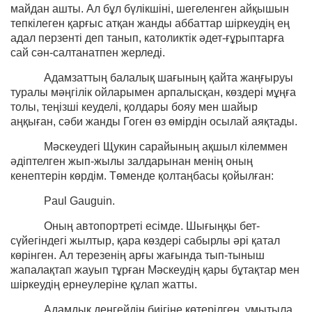
майдан ашты. Ал бұл бүлікшіні, шегеленген айқышын
тепкілеген қарғыс атқан жанды аббаттар шіркеудің ең
адал перзенті деп танып, католиктік әдет-ғұрыптарға
сай сән-салтанатпен жерледі.
Адамзаттың балалық шағының қайта жаңғыруы
туралы мәңгілік ойларымен арпалысқан, көздері мұңға
толы, теңізші кеуделі, қолдары бояу мен шайыр
аңқыған, сәби жанды Гоген өз өмірдін осылай аяқтады.
Мәскеудегі Щукин сарайының ақшыл кілеммен
әдіптелген жып-жылы залдарынан менің оның
кенептерін көрдім. Төменде қолтаңбасы қойылған:
Paul Gauguin.
Оның автопортреті есімде. Шығыңқы бет-
сүйегіндегі жылтыр, қара көздері сабырлы әрі қатал
көрінген. Ал терезенің арғы жағында тып-тыныш
жапалақтап жауып тұрған Мәскеудің қары бұтақтар мен
шіркеудің ернеулеріне құлап жатты.
Адамдық деңгейдің биігіне көтерілген, ұмытыла