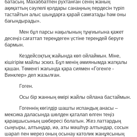
батасың. Махаббатпен рухтанған сенің жаның
ақиқаттың сәулелі қолдары санаңның пердесін түріп
тастайтын алыс шыңдарға қарай самғатады һәм оны
бағындырады».
Мен бұл парсы нақылының тұңғиығына қажет
десеңіз сағаттап тереңдеген үстіне тереңдей беруге
бармын.
Кездейсоқтық жайында көп ойлаймын. Міне,
кішігірім майлы эскиз. Бұл менің әмиянымда жатқалы
қашан. Төменгі жағында қара сиямен «Гогенге -
Винклер» деп жазылған.
Гоген.
Осы бір жанның өмірі жайлы ойлана бастаймын.
Гогеннің көгілдір шашты испандық анасы –
мексика даласында шөлден қаталап өлген теңіз
қарақшысының шөбересі болатын. Жез латтардың
сыңғыры, алтындар, иә, аты мәшһүр алтындар, сосын
шарап пен мерез оның осынау католик жанұясының