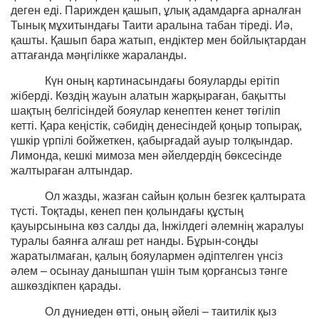
деген еді. Парижден қашып, ұлық адамдарға арналған
Тынық мұхитындағы Таити аралына табан тіреді. Иә,
қашты. Қашып бара жатып, ендіктер мен бойлықтардан
аттағанда мәңгілікке жараланды.
Күн оның картинасындағы бояуларды ерітіп
жіберді. Көздің жауын алатын жарқыраған, бақытты
шақтың белгісіндей бояулар кенептен кенет төгіліп
кетті. Қара кеңістік, сәбидің денесіндей қоңыр топырақ,
үшкір үрпілі бойжеткен, қабырғадай ауыр толқындар.
Лимонда, кешкі мимоза мен әйелдердің бөксесінде
жалтыраған алтындар.
Ол жазды, жазған сайын қолын безгек қалтырата
түсті. Тоқтады, кенеп пен қолындағы құстың
қауырсынына көз салды да, Інжілдегі әлемнің жаралуы
туралы баянға алғаш рет нанды. Бұрын-соңды
жаратылмаған, қалың бояулармен әдіптелген үнсіз
әлем – осынау данышпан үшін тым қорғансыз тәнге
ашкөздікпен қарады.
Ол дүниеден өтті, оның әйелі – таитилік қыз