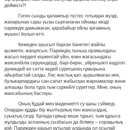
деймісіз?!
Гоген сынды қалампыр түстес тотыққан жүзді,
жанарынан сары уызы сырғанаған ойнақы көзді
париждік дамымаған, қарабайыр ойлы қоғамның
мүшесі болып өтті.
Кемеден ауысып барған банктегі жайлы
қызметін, жанұясын, Париждің тыныш орамындағы
жасыл перделі кішкентай үйін, өзен жағасындағы
жексенбілік серуендерді, бәрі-бәрін...үйреншікті кәдуілгі
дүниедей әп сәтте кедей суретшінің ғұмырына
айырбастай салды. Лас жастық қап, қырылмаған иек,
бульварлардағы сан-сапат жабысқан жарнамалар және
алғашқы бола тұра тым сүркейлі суреттер. Міне, оның
мансабының бастауы.
Оның Құдай мен мәдениетті су қаны сүймеді.
Олардан құдды бір жылтырлық пен жансыздық,
суықтық сезді. Қалада ғұмыр кеше тұрып, тым құрыса
жұлдызды аспанның сызбасын да білмеу – сорақылық
қой. Парижден қашып құтылар алдында ол осылай