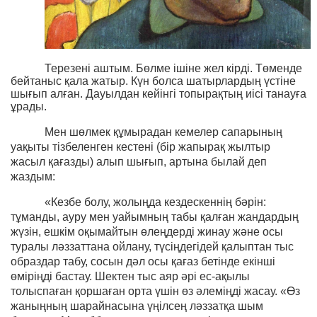
Терезені аштым. Бөлме ішіне жел кірді. Төменде
бейтаныс қала жатыр. Күн болса шатырлардың үстіне
шығып алған. Дауылдан кейінгі топырақтың иісі танауға
ұрады.
Мен шөлмек құмырадан кемелер сапарының
уақыты тізбеленген кестені (бір жапырақ жылтыр
жасыл қағазды) алып шығып, артына былай деп
жаздым:
«Кезбе болу, жолыңда кездескеннің бәрін:
тұманды, ауру мен уайымның табы қалған жандардың
жүзін, ешкім оқымайтын өлеңдерді жинау және осы
туралы ләззаттана ойлану, түсіңдегідей қалыптан тыс
образдар табу, сосын дәл осы қағаз бетінде екінші
өміріңді бастау. Шектен тыс аяр әрі ес-ақылы
толыспаған қоршаған орта үшін өз әлеміңді жасау. «Өз
жаныңның шарайнасына үңілсең ләззатқа шым