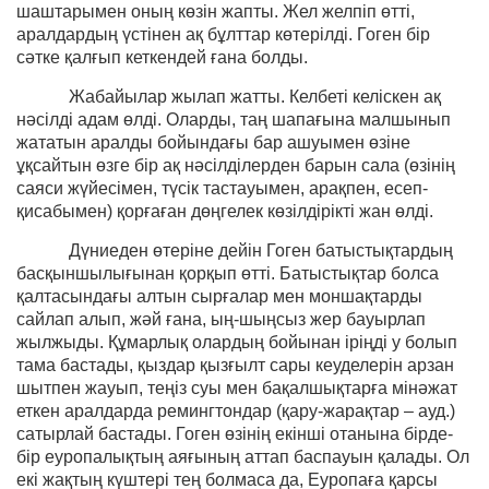
шаштарымен оның көзін жапты. Жел желпіп өтті,
аралдардың үстінен ақ бұлттар көтерілді. Гоген бір
сәтке қалғып кеткендей ғана болды.
Жабайылар жылап жатты. Келбеті келіскен ақ
нәсілді адам өлді. Оларды, таң шапағына малшынып
жататын аралды бойындағы бар ашуымен өзіне
ұқсайтын өзге бір ақ нәсілділерден барын сала (өзінің
саяси жүйесімен, түсік тастауымен, арақпен, есеп-
қисабымен) қорғаған дөңгелек көзілдірікті жан өлді.
Дүниеден өтеріне дейін Гоген батыстықтардың
басқыншылығынан қорқып өтті. Батыстықтар болса
қалтасындағы алтын сырғалар мен моншақтарды
сайлап алып, жәй ғана, ың-шыңсыз жер бауырлап
жылжыды. Құмарлық олардың бойынан іріңді у болып
тама бастады, қыздар қызғылт сары кеуделерін арзан
шытпен жауып, теңіз суы мен бақалшықтарға мінәжат
еткен аралдарда ремингтондар (қару-жарақтар – ауд.)
сатырлай бастады. Гоген өзінің екінші отанына бірде-
бір еуропалықтың аяғының аттап баспауын қалады. Ол
екі жақтың күштері тең болмаса да, Еуропаға қарсы