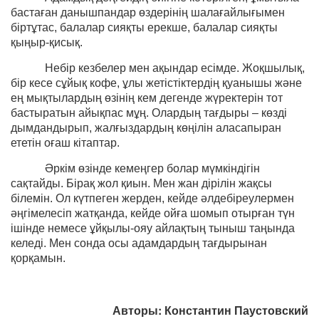
бастаған данышпандар өздерінің шалағайлығымен
біртұтас, балалар сияқты ерекше, балалар сияқты
қыңыр-қисық.
Небір кезбелер мен ақындар есімде. Жоқшылық,
бір кесе сұйық кофе, ұлы жетістіктердің қуанышы және
ең мықтылардың өзінің кем дегенде жүректерін тот
бастыратын айықпас мұң. Олардың тағдыры – көзді
дымдандырып, жалғыздардың көңілін аласапыран
ететін оғаш кітаптар.
Әркім өзінде кемеңгер болар мүмкіндігін
сақтайды. Бірақ жол қиын. Мен жан дірілін жақсы
білемін. Ол күтпеген жерден, кейде әлдебіреулермен
әңгімелесіп жатқанда, кейде ойға шомып отырған түн
ішінде немесе ұйқылы-ояу айлақтың тыныш таңында
келеді. Мен сонда осы адамдардың тағдырынан
қорқамын.
Авторы: Константин Паустовский