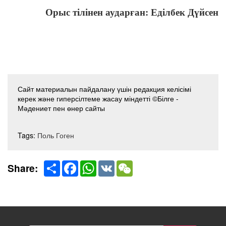
Орыс тілінен аударған: Еділбек Дүйсен
Сайт материалын пайдалану үшін редакция келісімі
керек және гиперсілтеме жасау міндетті ©Білге -
Мәдениет пен өнер сайты
Tags:
Поль Гоген
Share
Facebook
WhatsApp
VK
WeChat
Share: