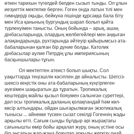
өткен тарихын түгелдей белден сызып тынды. Ол ұлын
иезуиттік мектепке берген. Гоген онда латын тілі мен
гимндерді оқыды, бейкүнә пішінде құрсаққа бала біту
мен Иса қанының бургундық шарап болып қайта
түрленуімен танысты. Оның бойында – арық, ашаң
дінбасыларында, олардың желбегейлері мен аңқыған
алақандарында, рухтарында әйтеуір қайырымсыз ата-
бабаларынан қалған бір дүние болды. Католик
дінбасылар әулие Петрдің ұлы империясының
басқыншылары-тұғын.
Ол мектептен атеист болып шықты. Сол
уақыттарда теңізшілік кәсіппен де айналысты. Шетсіз-
шексіз кеңістік оны ата-бабаларының күңгірлеген
әуезімен шақыратын да тұратын. Тропикалық
кештердің майлы қызыл бояумен салынған суреттері,
дәл осы тропикалық даланың қолақпандай һәм көл-
көсір алтындары, ойдан шығарылмаған экзотикалық
тынысы ... әйнекке түскен сызат секілді Гогеннің жады
арқылы өтті. Сағым сынды бұлдыр әрі жырақтағы
сағынышты өмір бойы арқалап жүру, оның үстіне осы
бір аңсарын жап-жаңа бояулар арқылы жеткізу оңай