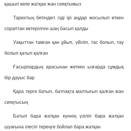
қашып келе жатқан жан сияқтымыз
Тарихтың бетіндегі ізді ірі аңдар жосылып өткен
сораптан көтерілген шаң басып қалды
Уақыттан тамған қан ұйып, үйіліп, тас болып, тау
болып қатып қалған
Ғасырлардың арасынан жеткен ызғарда сұмдық
бір дауыс бар
Қара терге батып, батпақта малтығып қалған жан
сияқтысың
Батып бара жатқан күннің үзіліп бара жатқан
шуағына ілесіп тереңге бойлап бара жатқан