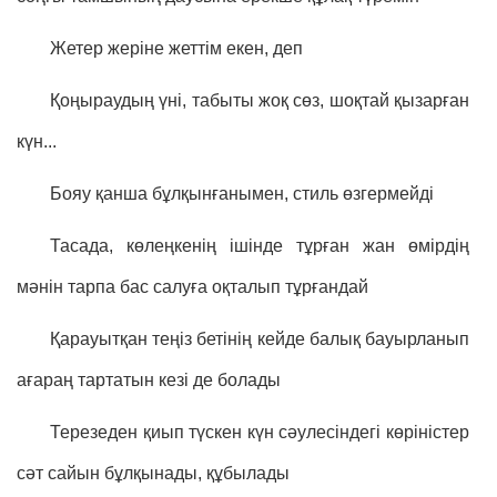
Жетер жеріне жеттім екен, деп
Қоңыраудың үні, табыты жоқ сөз, шоқтай қызарған
күн...
Бояу қанша бұлқынғанымен, стиль өзгермейді
Тасада, көлеңкенің ішінде тұрған жан өмірдің
мәнін тарпа бас салуға оқталып тұрғандай
Қарауытқан теңіз бетінің кейде балық бауырланып
ағараң тартатын кезі де болады
Терезеден қиып түскен күн сәулесіндегі көріністер
сәт сайын бұлқынады, құбылады