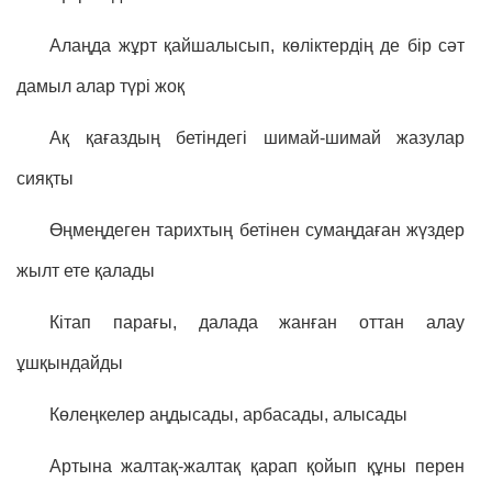
Алаңда жұрт қайшалысып, көліктердің де бір сәт
дамыл алар түрі жоқ
Ақ қағаздың бетіндегі шимай-шимай жазулар
сияқты
Өңмеңдеген тарихтың бетінен сумаңдаған жүздер
жылт ете қалады
Кітап парағы, далада жанған оттан алау
ұшқындайды
Көлеңкелер аңдысады, арбасады, алысады
Артына жалтақ-жалтақ қарап қойып құны перен