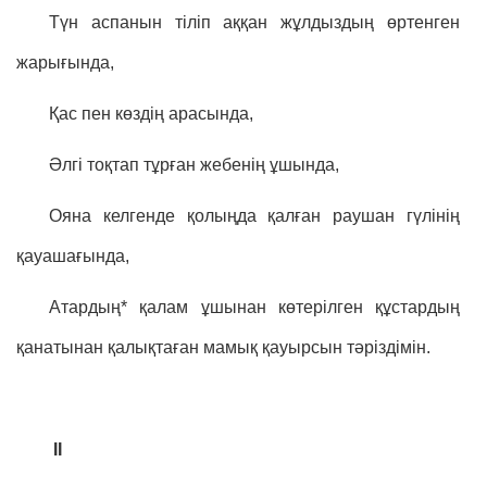
Түн аспанын тіліп аққан жұлдыздың өртенген
жарығында,
Қас пен көздің арасында,
Әлгі тоқтап тұрған жебенің ұшында,
Ояна келгенде қолыңда қалған раушан гүлінің
қауашағында,
Атардың* қалам ұшынан көтерілген құстардың
қанатынан қалықтаған мамық қауырсын тәріздімін.
II