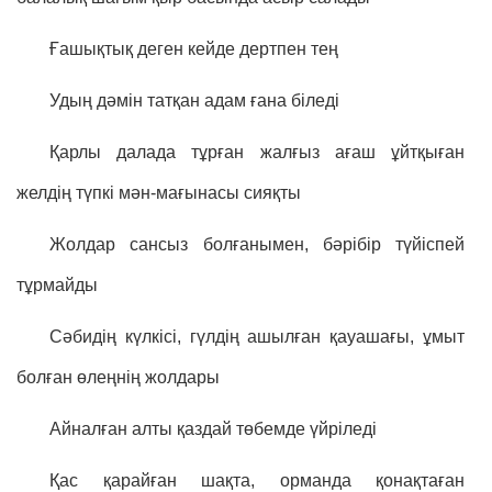
Ғашықтық деген кейде дертпен тең
Удың дәмін татқан адам ғана біледі
Қарлы далада тұрған жалғыз ағаш ұйтқыған
желдің түпкі мән-мағынасы сияқты
Жолдар сансыз болғанымен, бәрібір түйіспей
тұрмайды
Сәбидің күлкісі, гүлдің ашылған қауашағы, ұмыт
болған өлеңнің жолдары
Айналған алты қаздай төбемде үйріледі
Қас қарайған шақта, орманда қонақтаған