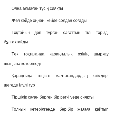
Ояна алмаған түсің сияқты
Жел кейде оңнан, кейде солдан соғады
Тоқтайын деп тұрған сағаттың тілі тәрізді
бұлғақтайды
Төк тоқтағанда қараңғылық өзінің шырқау
шыңына көтеріледі
Қараңғыда теңізге малтағандардың киімдері
шегеде ілулі тұр
Тіршілік саған берген бір реткі уәде сияқты
Толқын көтерілгенде бәрібір жағаға қайтып