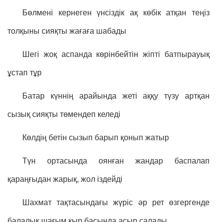
Бөлмені кернеген үнсіздік ақ көбік атқан теңіз
толқыны сияқты жағаға шабады
Шегі жоқ аспанда көрінбейтін жіпті батпырауық
ұстап тұр
Батар күннің арайында жеті аққу түзу артқан
сызық сияқты төмендеп келеді
Көлдің бетін сызып барып қонып жатыр
Түн ортасында оянған жандар баспалап
қараңғыдан жарық, жол іздейді
Шахмат тақтасындағы жүріс әр рет өзгергенде
балалық шағым қыр басында асыр салады