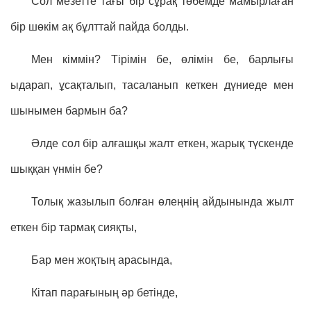
Сол мезетте тағы бір сұрақ төбемде мамырлаған
бір шөкім ақ бұлттай пайда болды.
Мен кіммін? Тірімін бе, өлімін бе, барлығы
ыдарап, ұсақталып, тасаланып кеткен дүниеде мен
шынымен бармын ба?
Әлде сол бір алғашқы жалт еткен, жарық түскенде
шыққан үнмін бе?
Толық жазылып болған өлеңнің айдынында жылт
еткен бір тармақ сияқты,
Бар мен жоқтың арасында,
Кітап парағының әр бетінде,