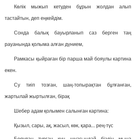
Көлік мыжып кетуден бұрын жолдан алып
тастайтын, деп еңкейдім.
Сонда балық бауырланып саз берген таң
рауанында қолыма алған дүнием,
Рамкасы қыйраған бір парша май бояулы картина
екен.
Су тиіп тозған, шаң-топырақтан бұлғанған,
жартылай жыртылған, бірақ
Шебер адам қолымен салынған картина:
Қызыл, сары, ақ, жасыл, көк, қара... рең-түс
Бояудан тұрған күн шуағындай біздің мына