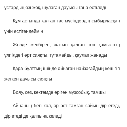
ұстардың өзі жоқ, шулаған дауысы ғана естіледі
Құм астында қалған тас мүсіндердің сыбырласқан
үнін естігендеймін
Желде желбіреп, жатып қалған топ қамыстың
үлпілдегі өрт сияқты, тұтамайды, қаулап жанады
Қара бұлттың ішінде ойнаған найзағайдың кешігіп
жеткен дауысы сияқты
Бояу, сөз, көктемде еріген мұзсобық, тамшы
Айнаның беті көл, әр рет тамған сайын дір етеді,
дір етеді де қалпына келеді