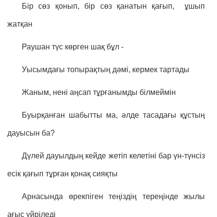
Бір сөз қонып, бір сөз қанатын қағып, ұшып
жатқан
Раушан түс көрген шақ бұл -
Уысымдағы топырақтың дәмі, кермек тартады
Жаным, нені аңсап тұрғанымды білмеймін
Буырқанған шабытты ма, әлде тасадағы құстың
дауысын ба?
Дүлей дауылдың кейде жетіп келетіні бар үн-түнсіз
есік қағып тұрған қонақ сияқты
Арнасында өрекпіген теңіздің тереңінде жылы
ағыс үйріледі