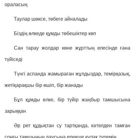
ораласың
Таулар шөксе, төбеге айналады
Біздің өлкеде құмды төбешіктер көп
Сан тарау жолдар көне жұрттың елесінде ғана
түйіседі
Түнгі аспанда жамыраған жұлдыздар, темірқазық,
жетіқарақшы бір өшіп, бір жанады
Бұл құмды өлке, бір түйір жаңбыр тамшысына
зарыққан
Әр рет құдықтан су тартқанда, кәтелден тамған
соңғы тамшының даусына ерекше құлақ түремін