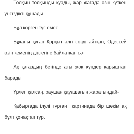
Толқын толқынды қуады, жар жағада өзін күткен
үнсіздікті құшады
Бұл көрген түс емес
Бұқаны қуған Қорқыт әлгі сөзді айтқан, Одессей
өзін кеменің діңгегіне байлатқан сәт
Ақ қағаздың бетінде аты жоқ күндер қарыштап
барады
Үрлеп қалсаң, раушан қауашағын жаратындай-
Қабырғада ілулі тұрған картинада бір шөкім ақ
бұлт қонақтап тұр.