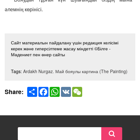
әлемнің көрінісі.
Сайт материалын пайдалану үшін редакция келісімі
керек және гиперсілтеме жасау міндетті ©Білге -
Мәдениет пен өнер сайты
Tags:
Ardakh Nurgaz. Май бояулы картина (The Painting)
Share
Facebook
WhatsApp
VK
WeChat
Share: