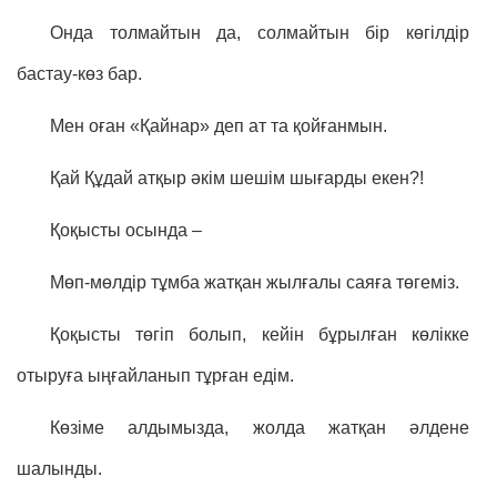
Онда толмайтын да, солмайтын бір көгілдір
бастау-көз бар.
Мен оған «Қайнар» деп ат та қойғанмын.
Қай Құдай атқыр әкім шешім шығарды екен?!
Қоқысты осында –
Мөп-мөлдір тұмба жатқан жылғалы саяға төгеміз.
Қоқысты төгіп болып, кейін бұрылған көлікке
отыруға ыңғайланып тұрған едім.
Көзіме алдымызда, жолда жатқан әлдене
шалынды.