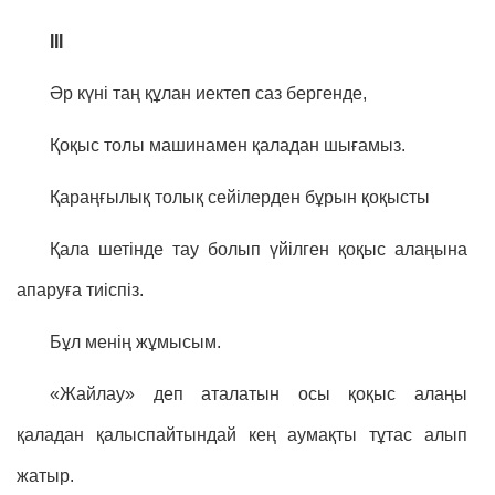
III
Әр күні таң құлан иектеп саз бергенде,
Қоқыс толы машинамен қаладан шығамыз.
Қараңғылық толық сейілерден бұрын қоқысты
Қала шетінде тау болып үйілген қоқыс алаңына
апаруға тиіспіз.
Бұл менің жұмысым.
«Жайлау» деп аталатын осы қоқыс алаңы
қаладан қалыспайтындай кең аумақты тұтас алып
жатыр.