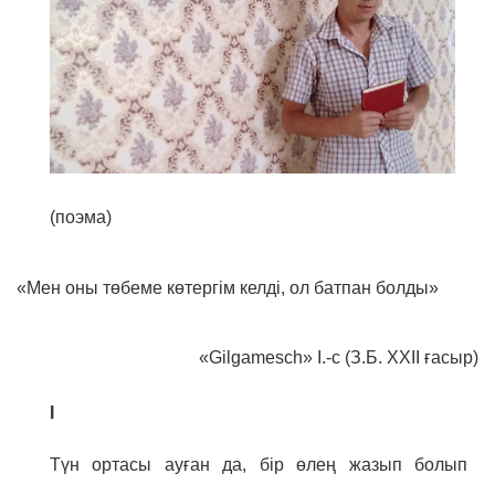
(поэма)
«Мен оны төбеме көтергім келді, ол батпан болды»
«Gilgamesch» I.-c (З.Б. XXII ғасыр)
I
Түн ортасы ауған да, бір өлең жазып болып