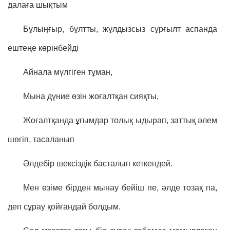
далаға шықтым
Бұлыңғыр, бұлтты, жұлдызсыз сұрғылт аспанда
ештеңе көрінбейді
Айнала мүлгіген тұман,
Мына дүние өзін жоғалтқан сияқты,
Жоғалтқанда ұғымдар толық ыдырап, заттық әлем
шөгіп, тасаланып
Әлдебір шексіздік басталып кеткендей.
Мен өзіме бірден мынау бейіш пе, әлде тозақ па,
деп сұрау қойғандай болдым.