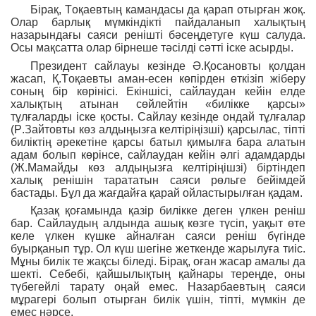
Бірақ, Тоқаевтың камандасы да қарап отырған жоқ.
Олар барлық мүмкіндікті пайдаланып халықтың
назарындағы саяси ренішті бәсеңдетуге күш салуда.
Осы мақсатта олар бірнеше тәсілді сәтті іске асырды.
Президент сайлауы кезінде Ә.Қосановты қолдан
жасап, Қ.Тоқаевты аман-есен көпірден өткізіп жіберу
соның бір көрінісі. Екіншісі, сайлаудан кейін елде
халықтың атынан сөйлейтін «билікке қарсы»
тұлғаларды іске қосты. Сайлау кезінде ондай тұлғалар
(Р.Зайтовты көз алдыңызға келтіріңізші) қарсылас, тіпті
биліктің әрекетіне қарсы батыл қимылға бара алатын
адам болып көрінсе, сайлаудан кейін әлгі адамдарды
(Ж.Мамайды көз алдыңызға келтіріңішзі) біртіндеп
халық ренішін тарататын саяси рөльге бейімдей
бастады. Бұл да жағдайға қарай ойластырылған қадам.
Қазақ қоғамында қазір билікке деген үлкен реніш
бар. Сайлаудың алдында ашық көзге түсіп, уақыт өте
келе үлкен күшке айналған саяси реніш бүгінде
буырқанып тұр. Ол күш шегіне жеткенде жарылуға тиіс.
Мұны билік те жақсы біледі. Бірақ, оған жасар амалы да
шекті. Себебі, қайшылықтың қайнары тереңде, оны
түбегейлі тарату оңай емес. Назарбаевтың саяси
мұрагері болып отырған билік үшін, тіпті, мүмкін де
емес нәрсе.