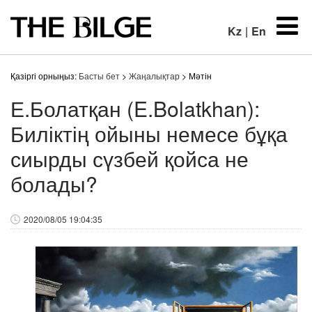
Kz
|
En
Қазіргі орныңыз:
Басты бет
>
Жаңалықтар
> Мәтін
Е.Болатқан (E.Bolatkhan):
Биліктің ойыны немесе бұқа
сиырды сүзбей қойса не
болады?
2020/08/05 19:04:35