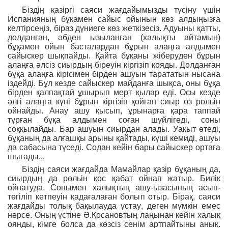
Біздің қазіргі саяси жағдайымызды түсіну үшін
Испанияның бұқамен сайыс ойынын көз алдыңызға
келтірсеңіз, біраз дүниеге көз жеткізесіз. Адуыны қатты,
долданған, әбден ызыланған (халықты айтамын)
бұқамен ойын басталардан бұрын алаңға алдымен
сайыскер шықпайды. Қайта бұқаны жіберуден бұрын
алаңға әлсіз сиырдың біреуін кіргізіп қояды. Долданған
бұқа алаңға кірісімен бірден ашуын тарататын нысана
іздейді. Бұл кезде сайыскер майданға шықса, оны бұқа
бірден қалпақтай ұшырып мерт қылар еді. Осы кезде
әлгі алаңға күні бұрын кіргізіп қойған сиыр өз рөльін
ойнайды. Анау ашу қысып, ұрынарға қара таппай
тұрған бұқа алдымен соған шүйлігеді, соны
соққылайды. Бар ашуын сиырдан алады. Уақыт өтеді,
бұқаның да алғашқы арыны қайтады, күші кемиді, ашуы
да сабасына түседі. Содан кейін бары сайыскер ортаға
шығады...
Біздің саяси жағдайда Мамайлар қазір бұқаның да,
сиырдың да
рөльін
қос қабат ойнап жатыр. Билік
ойнатуда. Сонымен халықтың ашу-ызасының асып-
төгіліп кетпеуін қадағалаған болып отыр. Бірақ, саяси
жағдайды толық бақылауда ұстау, деген мүмкін емес
нәрсе. Оның үстіне
Ә.Қосанов
тың лаңынан кейін халық
оянды, кімге болса да көзсіз сенім артпайтыны анық.