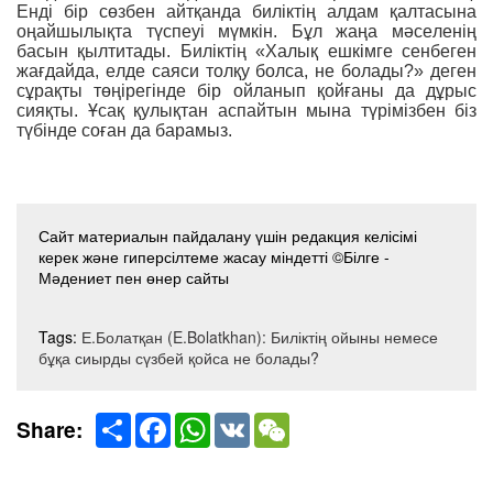
Енді бір сөзбен айтқанда биліктің алдам қалтасына
оңайшылықта түспеуі мүмкін. Бұл жаңа мәселенің
басын қылтитады. Биліктің «Халық ешкімге сенбеген
жағдайда, елде саяси толқу болса, не болады?» деген
сұрақты төңірегінде бір ойланып қойғаны да дұрыс
сияқты. Ұсақ қулықтан аспайтын мына түрімізбен біз
түбінде соған да барамыз.
Сайт материалын пайдалану үшін редакция келісімі
керек және гиперсілтеме жасау міндетті ©Білге -
Мәдениет пен өнер сайты
Tags:
Е.Болатқан (E.Bolatkhan): Биліктің ойыны немесе
бұқа сиырды сүзбей қойса не болады?
Share
Facebook
WhatsApp
VK
WeChat
Share: