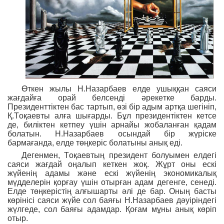
Өткен жылы Н.Назарбаев елде ушыққан саяси
жағдайға орай белсенді әрекетке барды.
Президенттіктен бас тартып, өзі бір адым артқа шегініп,
Қ.Тоқаевты алға шығарды. Бұл президентіктен кетсе
де, биліктен кетпеу үшін арнайы жобаланған қадам
болатын. Н.Назарбаев осындай бір жүріске
бармағанда, елде төңкеріс болатыны анық еді.
Дегенмен, Тоқаевтың
президент
болуымен елдегі
саяси жағдай оңалып кеткен жоқ. Жұрт оны ескі
жүйенің адамы және
ескі
жүйенің экономикалық
мүдделерін қорғау үшін отырған адам дегенге, сенеді.
Елде төңкерістің алғышарты әлі де бар. Оның басты
көрінісі саяси жүйе сол баяғы Н.Назарбаев дәуіріндегі
жүлгеде, сол баяғы адамдар. Қоғам мұны анық көріп
отыр.