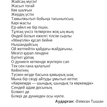
Жайсаң мүсін!
Жасыл тоғай
Көк шалғын
Жердің үстін
Тамылжытып бойыңа тағыныпсың
Кәрі-жасты
Ер-әйел не бір пішін.
Тұлғаң үнсіз телмірген жоқ ың-жың
Әндей болып ежелгі тілсім сырлы
«Мәңгілік» құсап бейне
Нышандайсың
Ой жетпейтін қайдағы-жайдағыны.
Мезгіл қурап пендені
Бүгінгі ұрпақ
О дүниеге кеткенде жүктерін сап
Тек сен ғана қалатын!
Кейінгінің
Түскен кезде басына қамырық шақ
Мына бір сөзді айтуды ұмытып кетпе:
«Көркемдік — шындық, шындық та көркемдік»
Сендей адам досының
Білмегі де
Білері де дүниеден осы нүкте.
Аударған:
Әзімхан Тышан