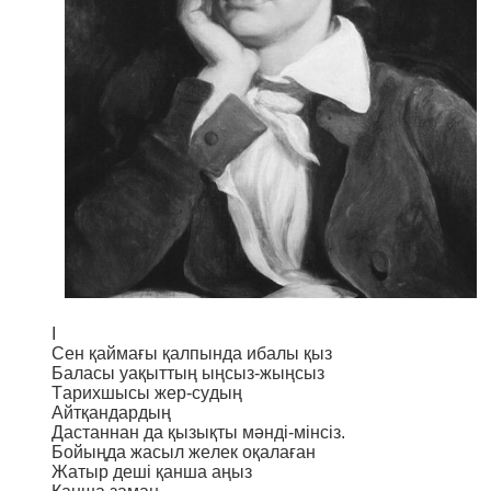
I
Сен қаймағы қалпында ибалы қыз
Баласы уақыттың ыңсыз-жыңсыз
Тарихшысы жер-судың
Айтқандардың
Дастаннан да қызықты мәнді-мінсіз.
Бойыңда жасыл желек оқалаған
Жатыр деші қанша аңыз