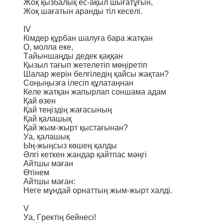
Жоқ қызбалық ес-ақыл шығатұғын,
Жоқ шағатын аранды тіл кеселі.
IV
Кімдер құрбан шалуға бара жатқан
О, молла еке,
Тайыншаңды дедек қаққан
Қызыл тағып жетелетіп мөңіретіп
Шалар жерін белгіледің қайсы жақтан?
Соңыңызға ілесіп құлатаңнан
Келе жатқан жапырлап соншама адам
Қай өзен
Қай теңіздің жағасының
Қай қалашық
Қай жым-жырт қыстағынан?
Уа, қалашық
Ың-жыңсыз көшең қалды
Әлгі кеткен жандар қайтпас мәңгі
Айтшы маған
Өтінем
Айтшы маған:
Неге мұндай орнаттың жым-жырт халді.
V
Уа, Гректің бейнесі!