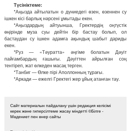
Түсініктеме:
*Аңызда айтылатын о дүниедегі өзен, өзеннен су
ішкен кісі барлық нәрсені ұмытады екен.
*Аңыздардың айтуынша, Гректердің оңтүстік
өңірінде муза суы дейтін бір бастау болып, ол
бастаудан су ішкен адамға ақындық шабыт дариды
екен.
*Руз — «Тәуратта» әңгіме болатын Дәуіт
пайғамбардың ғашығы. Дәуіттен айрылған соң
тентіреп, жат өлкеден масақ терген.
*Танбиг — Өлке пірі Аполлонның тұрағы.
*Аркади — ежелгі Гректегі жер ұйық атанған тау.
Сайт материалын пайдалану үшін редакция келісімі
керек және гиперсілтеме жасау міндетті ©Білге -
Мәдениет пен өнер сайты