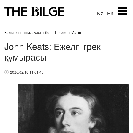
Kz
|
En
Қазіргі орныңыз:
Басты бет
>
Поэзия
> Мәтін
John Keats: Ежелгі грек
құмырасы
2020/02/18 11:01:40