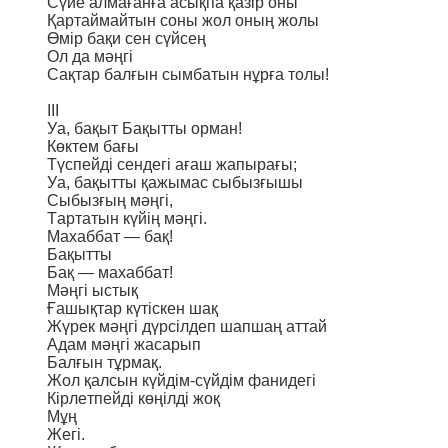
Сүйе алмағанға асықпа қазір оны
Қартаймайтын соны жол оның жолы
Өмір бақи сен сүйсең
Ол да мәңгі
Сақтар балғын сымбатын нұрға толы!
III
Уа, бақыт Бақытты орман!
Көктем бағы
Түспейді сендегі ағаш жапырағы;
Уа, бақытты қажымас сыбызғышы
Сыбызғың мәңгі,
Тартатын күйің мәңгі.
Махаббат — бақ!
Бақытты
Бақ — махаббат!
Мәңгі ыстық
Ғашықтар күтіскен шақ
Жүрек мәңгі дүрсілдеп шапшаң аттай
Адам мәңгі жасарып
Балғын тұрмақ.
Жол қалсын күйдім-сүйдім фанидегі
Кірлетпейді көңілді жоқ
Мұң
Жегі.