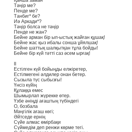
Қанша заман
Тәңір ме?
Пенде ме?
Танбиг* бе?
Иә Аркади*?
Тәңір болса не тәңір
Пенде не жан?
Бейне арман бір ып-ыстық жайған құшақ!
Бейне жас қыз ибалы сонша ұйялшақ!
Бейне шаттық шалқытқан тұла бойды!
Бейне бір күй тәтті саз әсем ырғақ!
II
Естілген күй бойыңды елжіретер,
Естілмегені әлдилер онан бетер.
Сызыла түс сыбызғы!
Үнсіз күйің
Құлаққа емес
Шымырлап жүрекке өтер.
Үзбе әніңді ағаштың түбіндегі
О, бозбала
Мәңгілік ағаш көгі;
Әйтседе ернің
Сүйе алмас өмірбақи
Сүймедім деп ренжи көрме тегі.