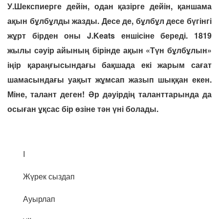
У.Шекспиерге дейін, одан қазірге дейін, қаншама
ақын бұлбұлды жазды. Десе де, бұлбұл десе бүгінгі
жұрт бірден оны J.Keats еншісіне береді. 1819
жылы сәуір айының бірінде ақын «Түн бұлбұлын»
іңір қараңғысындағы бақшада екі жарым сағат
шамасындағы уақыт жұмсап жазып шыққан екен.
Міне, талант деген! Әр дәуірдің таланттарында да
осыған ұқсас бір өзіне тән үні болады.
I
Жүрек сыздап
Ауырлап