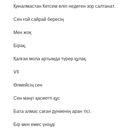
Қиналмастан Кетсем өліп недеген зор салтанат.
Сен ғой сайрай бересің
Мен жоқ
Бірақ,
Қалған мола артымда түрер құлақ.
VII
Өлмейсің сен
Сен мәңгі қасиетті құс
Бата алмас саған дүниенің аран тісі.
Бір мен емес үніңді