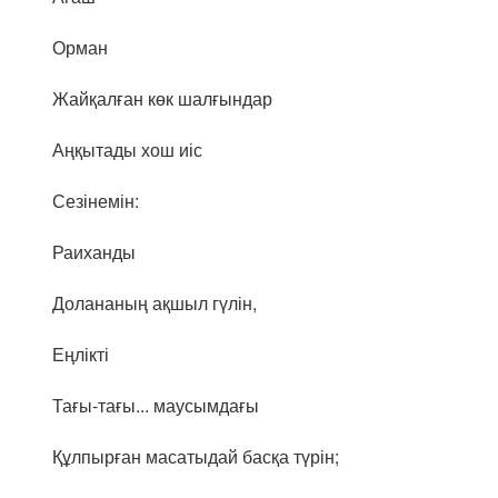
Орман
Жайқалған көк шалғындар
Аңқытады хош иіс
Сезінемін:
Раиханды
Долананың ақшыл гүлін,
Еңлікті
Тағы-тағы... маусымдағы
Құлпырған масатыдай басқа түрін;