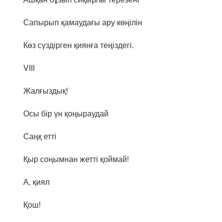
Сапырып қамаудағы ару көңілін
Көз сүздірген қиянға теңіздегі.
VIII
Жалғыздық!
Осы бір үн қоңыраудай
Саңқ етті
Қыр соңымнан жетті қоймай!
А, қиял
Қош!