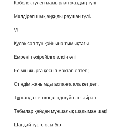
Көбелек гулеп мамырлап жаздың түні
Мөлдіреп шық аңқиды раушан гүлі.
VI
Құлақ сап түн қойнына тымықтағы
Емреніп әзірейілге әлсін әлі
Есімін жырға қосып мақтап ептеп;
Өтіндім жанымды аспанға ала кет деп.
Тұрғанда сен көңіліңді күйғып сайрап,
Табылар қайдан мұншалық шадыман шақ!
Шаңқай түсте осы бір