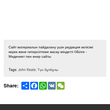
Сайт материалын пайдалану үшін редакция келісімі
керек және гиперсілтеме жасау міндетті ©Білге -
Мәдениет пен өнер сайты
Tags:
John Keats: Түн бұлбұлы
Share
Facebook
WhatsApp
VK
WeChat
Share: