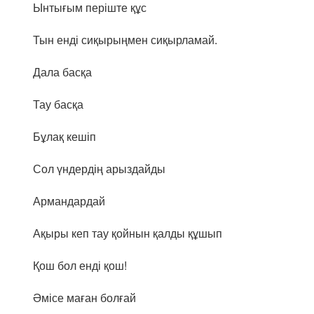
Ынтығым періште құс
Тын енді сиқырыңмен сиқырламай.
Дала басқа
Тау басқа
Бұлақ кешіп
Сол үндердің арыздайды
Армандардай
Ақыры кеп тау қойнын қалды құшып
Қош бол енді қош!
Әмісе маған болғай