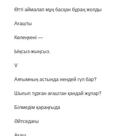
Өтті аймалап мұң басқан бұраң жолды
Ағашты
Көлеңкені —
Ыңсыз-жыңсыз.
V
Аяғымның астында нендей гүл бар?
Шығып тұрған ағаштан қандай жұпар?
Білмедім қараңғыда
Әйтседағы
Ағаш