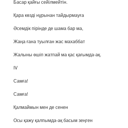
Басар қайғы сейілмейтін.
Қара көзді нұрынан тайдырмауға
Әсемдік пірінде де шама бар ма,
Жаңа ғана туылған жас махаббат
Жалыны өшіп жатпай ма қас қағымда-ақ.
IV
Самға!
Самға!
Қалмаймын мен де сенен
Осы қажу қалпымда-ақ басым зеңген