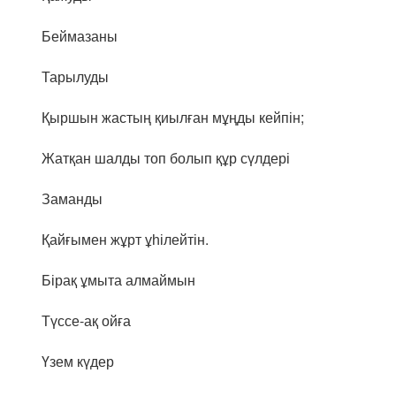
Беймазаны
Тарылуды
Қыршын жастың қиылған мұңды кейпін;
Жатқан шалды топ болып құр сүлдері
Заманды
Қайғымен жұрт ұһілейтін.
Бірақ ұмыта алмаймын
Түссе-ақ ойға
Үзем күдер