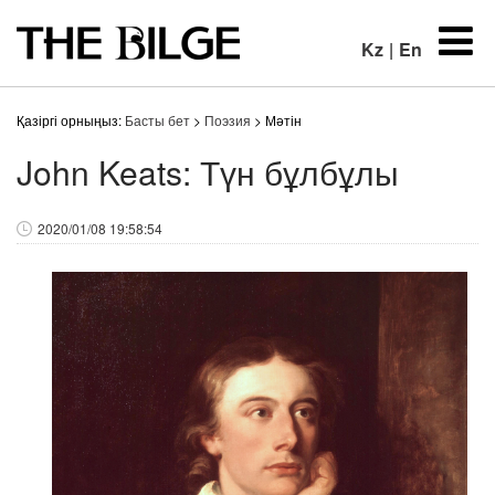
Kz
|
En
Қазіргі орныңыз:
Басты бет
>
Поэзия
> Мәтін
John Keats: Түн бұлбұлы
2020/01/08 19:58:54