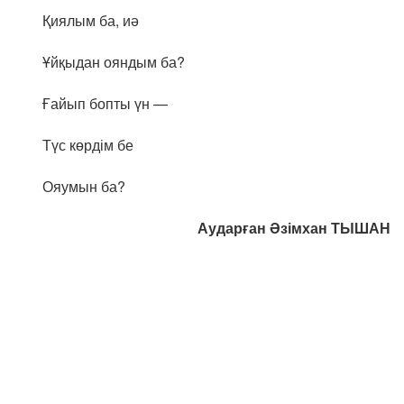
Қиялым ба, иә
Ұйқыдан ояндым ба?
Ғайып бопты үн —
Түс көрдім бе
Ояумын ба?
Аударған Əзімхан ТЫШАН