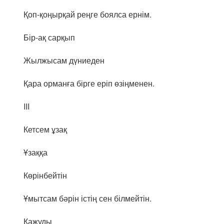
Қоп-қоңырқай реңге боялса ернім.
Бір-ақ сарқып
Жылжысам дүниеден
Қара орманға бірге еріп өзіңменен.
III
Кетсем ұзақ
Ұзаққа
Көрінбейтін
Ұмытсам бәрін істің сен білмейтін.
Қажуды