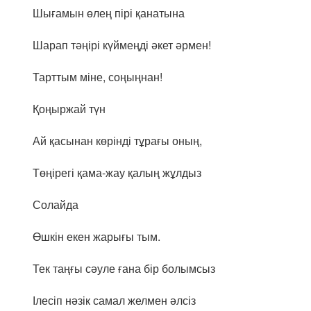
Шығамын өлең пірі қанатына
Шарап тәңірі күймеңді әкет әрмен!
Тарттым міне, соңыңнан!
Қоңыржай түн
Ай қасынан көрінді тұрағы оның,
Төңірегі қама-жау қалың жұлдыз
Солайда
Өшкін екен жарығы тым.
Тек таңғы сәуле ғана бір болымсыз
Ілесіп нәзік самал желмен әлсіз