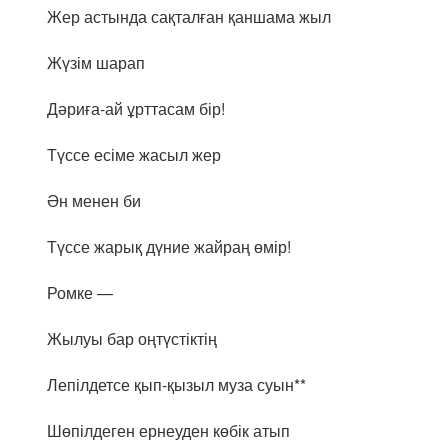
Жер астында сақталған қаншама жыл
Жүзім шарап
Дәриға-ай ұрттасам бір!
Түссе есіме жасыл жер
Ән менен би
Түссе жарық дүние жайраң өмір!
Ромке —
Жылуы бар оңтүстіктің
Лепілдетсе қып-қызыл муза суын**
Шөпілдеген ернеуден көбік атып