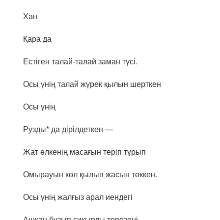
Хан
Қара да
Естіген талай-талай заман түсі.
Осы үнің талай жүрек қылын шерткен
Осы үнің
Рузды* да дірілдеткен —
Жат өлкенің масағын теріп тұрып
Омырауын көл қылып жасын төккен.
Осы үнің жалғыз арал иендегі
Ашқан бұзып сиқырлы терезені