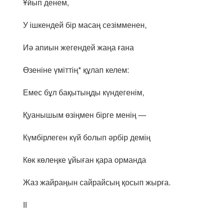
Ұйып денем,
У ішкендей бір масаң сезімменен,
Иә апиын жегендей жаңа ғана
Өзеніне үміттің* құлап келем:
Емес бұл бақытыңды күндегенім,
Қуанышым өзіңмен бірге менің —
Күмбірлеген күй болып әрбір демің
Көк көлеңке ұйыған қара орманда
Жаз жайраңын сайрайсың қосып жырға.
II