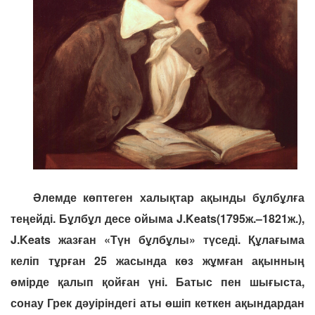
Әлемде көптеген халықтар ақынды бұлбұлға
теңейді. Бұлбұл десе ойыма J.Keats(1795ж.–1821ж.),
J.Keats жазған «Түн бұлбұлы» түседі. Құлағыма
келіп тұрған 25 жасында көз жұмған ақынның
өмірде қалып қойған үні. Батыс пен шығыста,
сонау Грек дәуіріндегі аты өшіп кеткен ақындардан