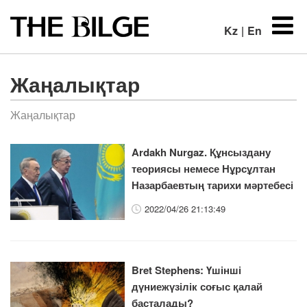
Kz
|
En
Жаңалықтар
Жаңалықтар
​Ardakh Nurgaz. Құнсыздану
теориясы немесе Нұрсұлтан
Назарбаевтың тарихи мәртебесі
2022/04/26 21:13:49
​Bret Stephens: Үшінші
дүниежүзілік соғыс қалай
басталады?