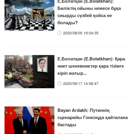
Е.Болатқан (E.Bolatkhan):
Биліктің ойыны немесе бұқа
сиырды сүзбей қойса не
болады?
2020/08/05 19:04:35
Е.Болатқан (E.Bolatkhan): Қара
ниет шеневниктер қара тізімге
кіріп жатыр...
2020/06/17 14:58:47
​Bayan Ardakh: Путиннің
сценарийы Гонкоңда қайталана
бастады